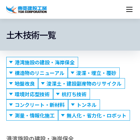
企業情報
株主・投資家情報
経営理念
営業種目
コーポレートメッセージ
土木技術一覧
実績紹介
トップメッセージ
最新IR資料
経営方針
ESGに関する外部評価
トップメッセージ
組織図
沿革
サステナビリティ
施設・用途別
現場レポート
中期経営計画資料
IRカレンダー
IRライブラリー
技術とサービス
労働安全衛生・環境・品質方針
ネットワーク
東亜坊や
トップメッセージ
環境行動規範
人権の尊重
コーポレートガバナンス
社会貢献活動
国内から探す
採用情報
統合報告書
株価情報
株式・社債情報
ニーズから探す
建築技術一覧
技術研究開発センター
木質化計画 特別鼎談
港湾施設の建設・海岸保全
プレスリリース
役員一覧
シンボルマーク「三羽の鶴」
サステナビリティ経営
環境マネジメント
人材育成
コンプライアンス
ESGに関する外部評価
コーポレートメッセージ
海外から探す
新卒・第二新卒採用情報
カムバック採用
IRニュース
シェアードリサーチレポート
IRイベント
施設・用途から探す
土木技術一覧
海の相談室
お問い合わせ
構造物のリニューアル
浚渫・埋立・覆砂
関連書籍
重要課題とKPI
カーボンニュートラルへの取組み
健康経営
リスクマネジメント
年代別
キャリア採用
Careers (English)
IRサポート
所有船舶一覧
冷蔵倉庫の相談室
地盤改良
浚渫土・建設副産物のリサイクル
東亜の歩み ～From 1908 to 2008～
DX戦略
生物多様性
労働安全衛生
情報セキュリティ
障がい者採用
冷蔵倉庫をつくりたい
環境対応型技術
杭打ち技術
統合報告書
（自然関連の情報開示）
品質向上
AI活用ポリシー
コンクリート・新材料
トンネル
ESGデータ
水資源
知的財産基本方針
サプライチェーン・マネジメント
測量・情報化施工
無人化・省力化・ロボット
パートナーシップ構築宣言
マルチステークホルダー方針
港湾施設の建設・海岸保全