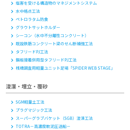
塩害を受ける構造物のマネジメントシステム
水中格点工法
ペトロラタム防食
グラウトサットホルダー
シーコン（水中不分離性コンクリート）
既設鉄筋コンクリート梁のせん断補強工法
タフリードPJ工法
鋼板接着併用型タフリードPJ工法
桟橋調査用軽量ユニット足場「SPIDER WEB STAGE」
浚渫・埋立・覆砂
SGM軽量土工法
プラグマジック工法
スーパーグラブバケット（SGB）浚渫工法
TOTRA
－高濃度軟泥圧送船－