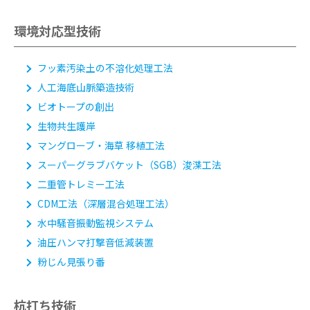
環境対応型技術
フッ素汚染土の不溶化処理工法
人工海底山脈築造技術
ビオトープの創出
生物共生護岸
マングローブ・海草 移植工法
スーパーグラブバケット（SGB）浚渫工法
二重管トレミー工法
CDM工法
（深層混合処理工法）
水中騒音振動監視システム
油圧ハンマ打撃音低減装置
粉じん見張り番
杭打ち技術