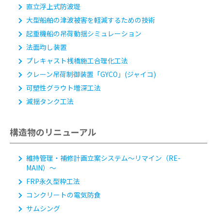
直立浮上式防波堤
大型船舶の津波被害を軽減するための技術
起重機船の吊荷動揺シミュレーション
法面均し装置
プレキャスト桟橋施工合理化工法
クレーン吊荷制御装置「GYCO」(ジャイコ)
可塑性グラウト増深工法
減揺タンク工法
構造物のリニューアル
維持管理・補修計画立案システム
～リマイン（RE-
MAIN）～
FRP永久型枠工法
コンクリートの電気防食
サムシング