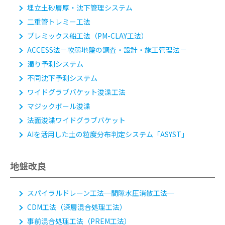
埋立土砂層厚・沈下管理システム
二重管トレミー工法
プレミックス船工法
（PM-CLAY工法）
ACCESS法
－軟弱地盤の調査・設計・施工管理法－
濁り予測システム
不同沈下予測システム
ワイドグラブバケット浚渫工法
マジックボール浚渫
法面浚渫ワイドグラブバケット
AIを活用した土の粒度分布判定システム「ASYST」
地盤改良
スパイラルドレーン工法
─間隙水圧消散工法─
CDM工法
（深層混合処理工法）
事前混合処理工法
（PREM工法）