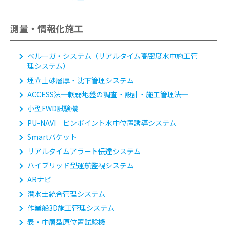
測量・情報化施工
ベルーガ・システム
（リアルタイム高密度水中施工管
理システム）
埋立土砂層厚・沈下管理システム
ACCESS法
─軟弱地盤の調査・設計・施工管理法─
小型FWD試験機
PU-NAVI
－ピンポイント水中位置誘導システム－
Smartバケット
リアルタイムアラート伝達システム
ハイブリッド型運航監視システム
ARナビ
潜水士統合管理システム
作業船3D施工管理システム
表・中層型原位置試験機