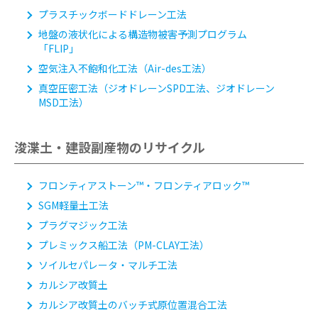
プラスチックボードドレーン工法
地盤の液状化による構造物被害予測プログラム
「FLIP」
空気注入不飽和化工法
（Air-des工法）
真空圧密工法
（ジオドレーンSPD工法、ジオドレーン
MSD工法）
浚渫土・建設副産物のリサイクル
フロンティアストーン™・フロンティアロック™
SGM軽量土工法
プラグマジック工法
プレミックス船工法
（PM-CLAY工法）
ソイルセパレータ・マルチ工法
カルシア改質土
カルシア改質土のバッチ式原位置混合工法