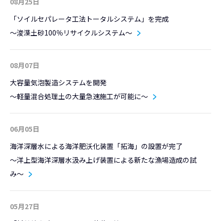
08月25日
「ソイルセパレータ工法トータルシステム」を完成
～浚渫土砂100％リサイクルシステム～
08月07日
大容量気泡製造システムを開発
～軽量混合処理土の大量急速施工が可能に～
06月05日
海洋深層水による海洋肥沃化装置「拓海」の設置が完了
～洋上型海洋深層水汲み上げ装置による新たな漁場造成の試
み～
05月27日