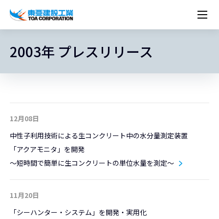
企業情報
株主・投資家情報
2003年 プレスリリース
経営理念
営業種目
コーポレートメッセージ
実績紹介
トップメッセージ
最新IR資料
経営方針
ESGに関する外部評価
トップメッセージ
組織図
沿革
サステナビリティ
施設・用途別
現場レポート
中期経営計画資料
IRカレンダー
IRライブラリー
技術とサービス
労働安全衛生・環境・品質方針
ネットワーク
東亜坊や
トップメッセージ
環境行動規範
人権の尊重
コーポレートガバナンス
社会貢献活動
国内から探す
採用情報
統合報告書
株価情報
株式・社債情報
ニーズから探す
建築技術一覧
技術研究開発センター
木質化計画 特別鼎談
プレスリリース
役員一覧
シンボルマーク「三羽の鶴」
サステナビリティ経営
環境マネジメント
人材育成
コンプライアンス
ESGに関する外部評価
コーポレートメッセージ
海外から探す
新卒・第二新卒採用情報
カムバック採用
IRニュース
シェアードリサーチレポート
IRイベント
施設・用途から探す
土木技術一覧
海の相談室
お問い合わせ
関連書籍
重要課題とKPI
カーボンニュートラルへの取組み
健康経営
リスクマネジメント
12月08日
年代別
キャリア採用
Careers (English)
IRサポート
所有船舶一覧
冷蔵倉庫の相談室
東亜の歩み ～From 1908 to 2008～
DX戦略
生物多様性
労働安全衛生
情報セキュリティ
中性子利用技術による生コンクリート中の水分量測定装置
障がい者採用
冷蔵倉庫をつくりたい
統合報告書
（自然関連の情報開示）
品質向上
AI活用ポリシー
「アクアモニタ」を開発
～短時間で簡単に生コンクリートの単位水量を測定～
ESGデータ
水資源
知的財産基本方針
サプライチェーン・マネジメント
パートナーシップ構築宣言
11月20日
マルチステークホルダー方針
「シーハンター・システム」を開発・実用化