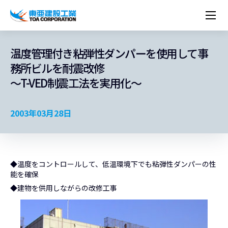
企業情報
株主・投資家情報
経営理念
営業種目
コーポレートメッセージ
温度管理付き粘弾性ダンパーを使用して事
実績紹介
トップメッセージ
最新IR資料
経営方針
ESGに関する外部評価
務所ビルを耐震改修
トップメッセージ
組織図
沿革
サステナビリティ
施設・用途別
現場レポート
中期経営計画資料
IRカレンダー
IRライブラリー
～T-VED制震工法を実用化～
技術とサービス
労働安全衛生・環境・品質方針
ネットワーク
東亜坊や
トップメッセージ
環境行動規範
人権の尊重
コーポレートガバナンス
社会貢献活動
国内から探す
採用情報
統合報告書
株価情報
株式・社債情報
ニーズから探す
建築技術一覧
技術研究開発センター
木質化計画 特別鼎談
プレスリリース
役員一覧
シンボルマーク「三羽の鶴」
サステナビリティ経営
環境マネジメント
人材育成
コンプライアンス
ESGに関する外部評価
コーポレートメッセージ
海外から探す
新卒・第二新卒採用情報
カムバック採用
2003年03月28日
IRニュース
シェアードリサーチレポート
IRイベント
施設・用途から探す
土木技術一覧
海の相談室
お問い合わせ
関連書籍
重要課題とKPI
カーボンニュートラルへの取組み
健康経営
リスクマネジメント
年代別
キャリア採用
Careers (English)
IRサポート
所有船舶一覧
冷蔵倉庫の相談室
東亜の歩み ～From 1908 to 2008～
DX戦略
生物多様性
労働安全衛生
情報セキュリティ
障がい者採用
冷蔵倉庫をつくりたい
統合報告書
（自然関連の情報開示）
品質向上
AI活用ポリシー
◆温度をコントロールして、低温環境下でも粘弾性ダンパーの性
ESGデータ
水資源
知的財産基本方針
サプライチェーン・マネジメント
能を確保
◆建物を供用しながらの改修工事
パートナーシップ構築宣言
マルチステークホルダー方針