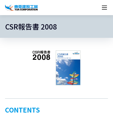
企業情報
株主・投資家情報
CSR報告書 2008
経営理念
営業種目
コーポレートメッセージ
実績紹介
トップメッセージ
最新IR資料
経営方針
ESGに関する外部評価
トップメッセージ
組織図
沿革
サステナビリティ
施設・用途別
現場レポート
中期経営計画資料
IRカレンダー
IRライブラリー
技術とサービス
労働安全衛生・環境・品質方針
ネットワーク
東亜坊や
トップメッセージ
環境行動規範
人権の尊重
コーポレートガバナンス
社会貢献活動
国内から探す
採用情報
統合報告書
株価情報
株式・社債情報
ニーズから探す
建築技術一覧
技術研究開発センター
木質化計画 特別鼎談
プレスリリース
役員一覧
シンボルマーク「三羽の鶴」
サステナビリティ経営
環境マネジメント
人材育成
コンプライアンス
ESGに関する外部評価
コーポレートメッセージ
海外から探す
新卒・第二新卒採用情報
カムバック採用
IRニュース
シェアードリサーチレポート
IRイベント
施設・用途から探す
土木技術一覧
海の相談室
お問い合わせ
関連書籍
重要課題とKPI
カーボンニュートラルへの取組み
健康経営
リスクマネジメント
年代別
キャリア採用
Careers (English)
IRサポート
所有船舶一覧
冷蔵倉庫の相談室
東亜の歩み ～From 1908 to 2008～
DX戦略
生物多様性
労働安全衛生
情報セキュリティ
障がい者採用
冷蔵倉庫をつくりたい
統合報告書
（自然関連の情報開示）
品質向上
AI活用ポリシー
ESGデータ
水資源
知的財産基本方針
サプライチェーン・マネジメント
パートナーシップ構築宣言
マルチステークホルダー方針
CONTENTS