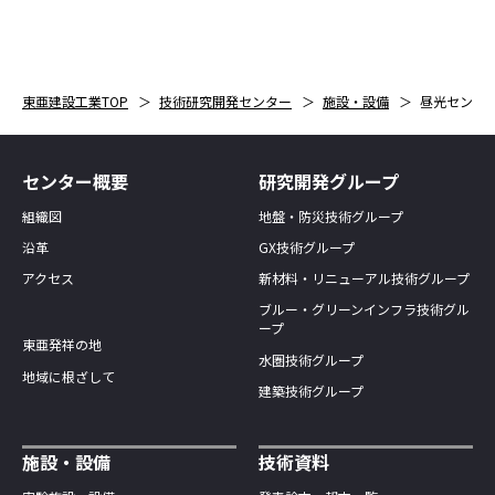
東亜建設工業TOP
技術研究開発センター
施設・設備
昼光センサ
センター概要
研究開発グループ
組織図
地盤・防災技術グループ
沿革
GX技術グループ
アクセス
新材料・リニューアル技術グループ
ブルー・グリーンインフラ技術グル
ープ
東亜発祥の地
水圏技術グループ
地域に根ざして
建築技術グループ
施設・設備
技術資料