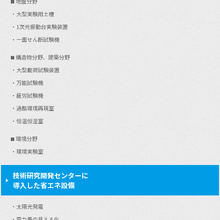
地盤分野
大型実験用土槽
1次元振動台実験装置
一面せん断試験機
構造物分野、建築分野
大型載荷試験装置
万能試験機
疲労試験機
過酷環境再現室
恒温恒湿室
環境分野
環境実験室
技術研究開発センターに
導入した省エネ設備
太陽光発電
電力量の見える化