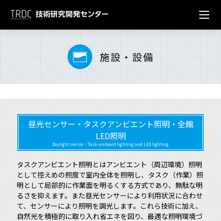
センター概要
Center overview
施設・設備
研究開発グループ
組織図
Reseach & development
施設・設備
沿革
地盤・防災技術グループ
Facilities
昼光センサー・タスクアンビエント照明・全館
技術資料
アクセス
GX技術グループ
実験施設・設備
LED照明
Technical data
Daylight sensor／Task-ambient lighting and LED lighting
新材料・リニューアル技術グループ
環境分野
発表論文・報文一覧
東亜発祥の地
タスクアンビエント照明とはアンビエント（周辺環境）照明
として控えめの照度で室内全体を照明し、タスク（作業）照
地域に根ざして
明として局部的に作業面を明るくする方式であり、無駄な明
ブルー・グリーンインフラ技術グループ
省エネ設備
技術・工法・船舶動画集
るさを抑えます。また昼光センサーにより利用状況に合わせ
東亜建設工業TOP
て、センサーにより照明を調光します。これら技術に加え、
自然光を積極的に取り入れ省エネを図り、最適な照明環境づ
水圏技術グループ
エントランス