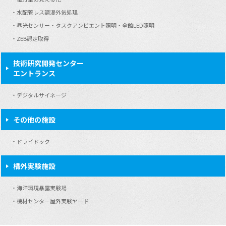
水配管レス調湿外気処理
昼光センサー・タスクアンビエント照明・全館LED照明
ZEB認定取得
技術研究開発センター
エントランス
デジタルサイネージ
その他の施設
ドライドック
構外実験施設
海洋環境暴露実験場
機材センター屋外実験ヤード