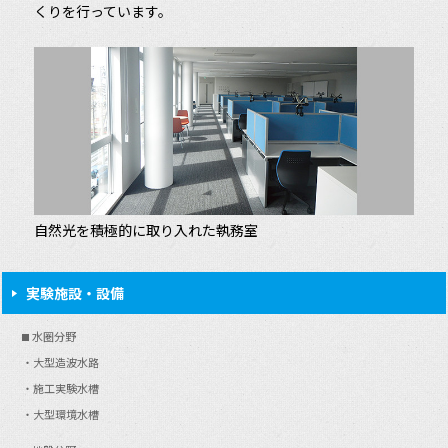
くりを行っています。
建築技術グループ
その他の施設
構外実験施設
自然光を積極的に取り入れた執務室
実験施設・設備
水圏分野
大型造波水路
施工実験水槽
大型環境水槽