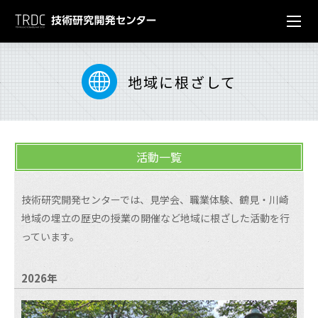
センター概要
Center overview
地域に根ざして
研究開発グループ
組織図
Reseach & development
施設・設備
沿革
地盤・防災技術グループ
Facilities
活動一覧
技術資料
アクセス
GX技術グループ
実験施設・設備
Technical data
技術研究開発センターでは、見学会、職業体験、鶴見・川崎
地域の埋立の歴史の授業の開催など地域に根ざした活動を行
新材料・リニューアル技術グループ
環境分野
発表論文・報文一覧
東亜発祥の地
っています。
地域に根ざして
ブルー・グリーンインフラ技術グループ
省エネ設備
技術・工法・船舶動画集
2026年
東亜建設工業TOP
水圏技術グループ
エントランス