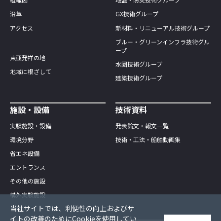
沿革
GX技術グループ
アクセス
新材料・リニューアル技術グループ
ブルー・グリーンインフラ技術グル
ープ
東亜発祥の地
水圏技術グループ
地域に根ざして
建築技術グループ
施設・設備
技術資料
実験施設・設備
発表論文・報文一覧
環境分野
技術・工法・船舶動画集
省エネ設備
エントランス
その他の施設
構外実験施設
当社サイトでは、利便性の向上およびサ
イトの改善のためにCookieを使用してい