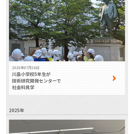
建築技術グループ
その他の施設
構外実験施設
2026年07月16日
川島小学校5年生が
技術研究開発センターで
社会科見学
2025年