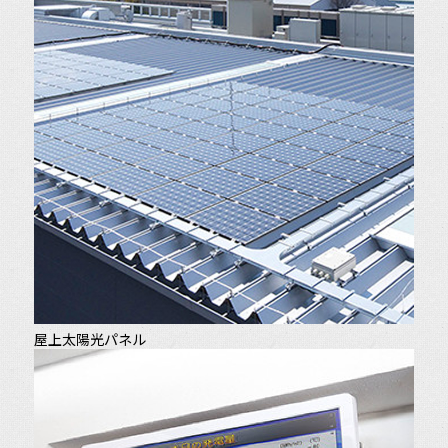
建築技術グループ
その他の施設
構外実験施設
屋上太陽光パネル