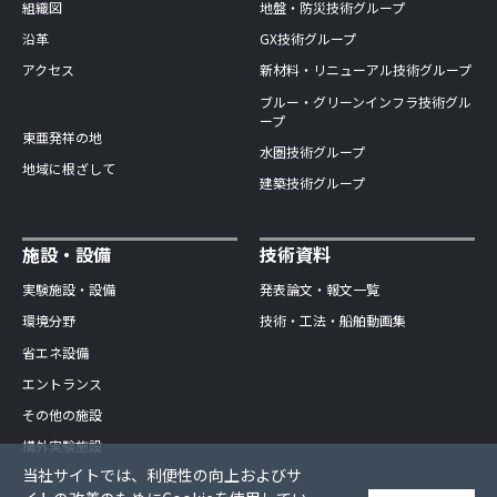
組織図
地盤・防災技術グループ
沿革
GX技術グループ
アクセス
新材料・リニューアル技術グループ
ブルー・グリーンインフラ技術グル
ープ
東亜発祥の地
水圏技術グループ
地域に根ざして
建築技術グループ
施設・設備
技術資料
実験施設・設備
発表論文・報文一覧
環境分野
技術・工法・船舶動画集
省エネ設備
エントランス
その他の施設
構外実験施設
当社サイトでは、利便性の向上およびサ