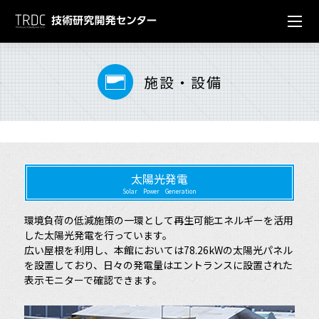
センター概要
Center overview
施設・設備
研究開発グループ
組織図
Reseach & development
施設・設備
沿革
地盤・防災技術グループ
Facilities
太陽光発電
技術資料
アクセス
GX技術グループ
実験施設・設備
Solar Power Generation
Technical data
環境負荷の低減施策の一環として再生可能エネルギーを活用
新材料・リニューアル技術グループ
環境分野
発表論文・報文一覧
した太陽光発電を行っています。
東亜発祥の地
広い屋根を利用し、本館においては78.26kWの太陽光パネル
地域に根ざして
を設置しており、日々の発電量はエントランスに設置された
ブルー・グリーンインフラ技術グループ
省エネ設備
技術・工法・船舶動画集
表示モニターで確認できます。
東亜建設工業TOP
水圏技術グループ
エントランス