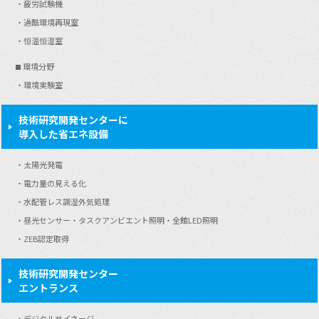
疲労試験機
過酷環境再現室
恒温恒湿室
環境分野
環境実験室
技術研究開発センターに
導入した省エネ設備
太陽光発電
電力量の見える化
水配管レス調湿外気処理
昼光センサー・タスクアンビエント照明・全館LED照明
ZEB認定取得
技術研究開発センター
エントランス
デジタルサイネージ