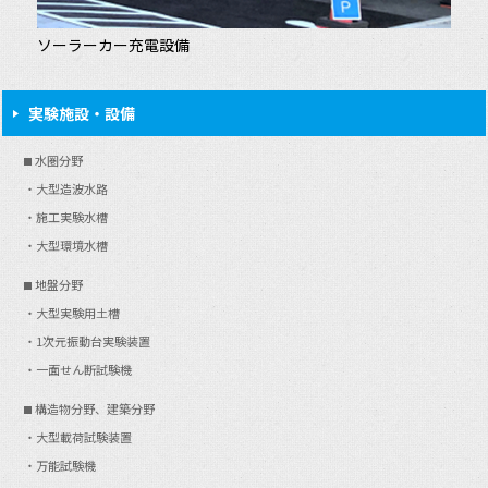
ソーラーカー充電設備
実験施設・設備
水圏分野
大型造波水路
施工実験水槽
大型環境水槽
地盤分野
大型実験用土槽
1次元振動台実験装置
一面せん断試験機
構造物分野、建築分野
大型載荷試験装置
万能試験機