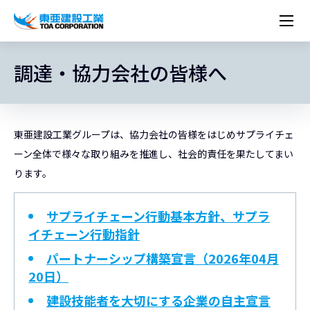
企業情報
株主・投資家情報
調達・協力会社の皆様へ
経営理念
営業種目
コーポレートメッセージ
実績紹介
トップメッセージ
最新IR資料
経営方針
ESGに関する外部評価
トップメッセージ
組織図
沿革
サステナビリティ
施設・用途別
現場レポート
中期経営計画資料
IRカレンダー
IRライブラリー
技術とサービス
労働安全衛生・環境・品質方針
ネットワーク
東亜坊や
トップメッセージ
環境行動規範
人権の尊重
コーポレートガバナンス
社会貢献活動
国内から探す
採用情報
統合報告書
株価情報
株式・社債情報
ニーズから探す
建築技術一覧
技術研究開発センター
木質化計画 特別鼎談
東亜建設工業グループは、協力会社の皆様をはじめサプライチェ
プレスリリース
役員一覧
シンボルマーク「三羽の鶴」
サステナビリティ経営
環境マネジメント
人材育成
コンプライアンス
ESGに関する外部評価
コーポレートメッセージ
海外から探す
新卒・第二新卒採用情報
カムバック採用
ーン全体で様々な取り組みを推進し、社会的責任を果たしてまい
IRニュース
シェアードリサーチレポート
IRイベント
施設・用途から探す
土木技術一覧
海の相談室
お問い合わせ
関連書籍
重要課題とKPI
カーボンニュートラルへの取組み
健康経営
リスクマネジメント
年代別
キャリア採用
Careers (English)
ります。
IRサポート
所有船舶一覧
冷蔵倉庫の相談室
東亜の歩み ～From 1908 to 2008～
DX戦略
生物多様性
労働安全衛生
情報セキュリティ
障がい者採用
冷蔵倉庫をつくりたい
統合報告書
（自然関連の情報開示）
品質向上
AI活用ポリシー
サプライチェーン行動基本方針、サプラ
イチェーン行動指針
ESGデータ
水資源
知的財産基本方針
サプライチェーン・マネジメント
パートナーシップ構築宣言（2026年04月
パートナーシップ構築宣言
20日）
マルチステークホルダー方針
建設技能者を大切にする企業の自主宣言