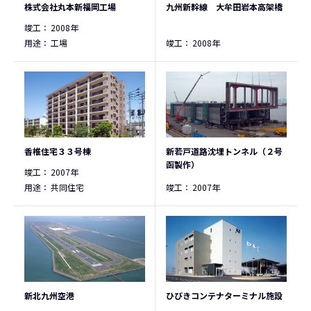
株式会社丸本新福岡工場
九州新幹線 大牟田岩本高架橋
竣工：
2008年
用途：
工場
竣工：
2008年
香椎住宅３３号棟
新若戸道路沈埋トンネル（２号
函製作）
竣工：
2007年
用途：
共同住宅
竣工：
2007年
新北九州空港
ひびきコンテナターミナル施設