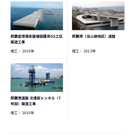
那覇空港滑走路増設護岸GS工区
那覇港（泊ふ頭地区）道路
築造工事
竣工：
2016年
竣工：
2013年
那覇港道路 沈埋函トンネル（7
号函）築造工事
竣工：
2010年