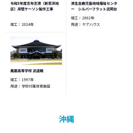
令和5年度志布志港（新若浜地
済生会鹿児島地域福祉センタ
区）岸壁ケーソン製作工事
ー シルバーフラット武岡台
竣工：
2002年
竣工：
2024年
用途：
ケアハウス
鳳凰高等学校 武道館
竣工：
1997年
用途：
学校付属体育施設
沖縄