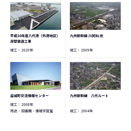
平成30年度八代港（外港地区）
九州新幹線 川尻BL他
岸壁築造工事
竣工：
2020年
竣工：
2009年
益城町交流情報センター
九州新幹線 八代ルート
竣工：
2008年
用途：
図書館・情報学習室
竣工：
2004年