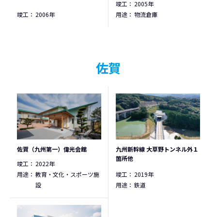
竣工：
2005年
竣工：
2006年
用途：
物流倉庫
佐賀
佐賀（九州第一）偉光会館
九州新幹線 大草野トンネル外１
箇所他
竣工：
2022年
用途：
教育・文化・スポーツ施
竣工：
2019年
設
用途：
鉄道