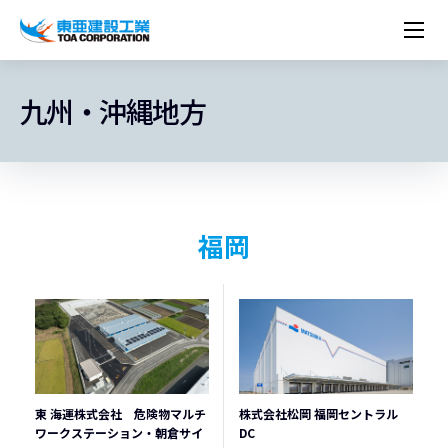
企業情報
株主・投資家情報
経営理念
営業種目
コーポレートメッセージ
九州・沖縄地方
実績紹介
トップメッセージ
最新IR資料
経営方針
ESGに関する外部評価
トップメッセージ
組織図
沿革
サステナビリティ
施設・用途別
現場レポート
中期経営計画資料
IRカレンダー
IRライブラリー
技術とサービス
労働安全衛生・環境・品質方針
ネットワーク
東亜坊や
トップメッセージ
環境行動規範
人権の尊重
コーポレートガバナンス
社会貢献活動
国内から探す
採用情報
統合報告書
株価情報
株式・社債情報
ニーズから探す
建築技術一覧
技術研究開発センター
木質化計画 特別鼎談
プレスリリース
役員一覧
シンボルマーク「三羽の鶴」
サステナビリティ経営
環境マネジメント
人材育成
コンプライアンス
ESGに関する外部評価
コーポレートメッセージ
海外から探す
新卒・第二新卒採用情報
カムバック採用
IRニュース
シェアードリサーチレポート
IRイベント
施設・用途から探す
土木技術一覧
海の相談室
お問い合わせ
関連書籍
重要課題とKPI
カーボンニュートラルへの取組み
健康経営
リスクマネジメント
福岡
年代別
キャリア採用
Careers (English)
IRサポート
所有船舶一覧
冷蔵倉庫の相談室
東亜の歩み ～From 1908 to 2008～
DX戦略
生物多様性
労働安全衛生
情報セキュリティ
障がい者採用
冷蔵倉庫をつくりたい
統合報告書
（自然関連の情報開示）
品質向上
AI活用ポリシー
ESGデータ
水資源
知的財産基本方針
サプライチェーン・マネジメント
パートナーシップ構築宣言
マルチステークホルダー方針
東 海運株式会社 危険物マルチ
株式会社松岡 福岡セントラル
ワークステーション・朝倉サイ
DC