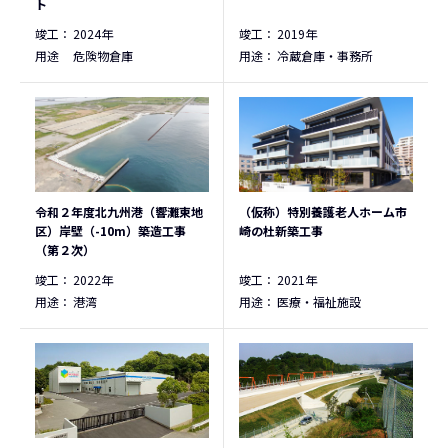
ト
竣工：
2024年
竣工：
2019年
用途
危険物倉庫
用途：
冷蔵倉庫・事務所
令和２年度北九州港（響灘東地
（仮称）特別養護老人ホーム市
区）岸壁（-10m）築造工事
崎の杜新築工事
（第２次）
竣工：
2022年
竣工：
2021年
用途：
港湾
用途：
医療・福祉施設