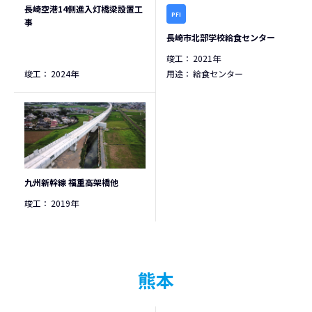
長崎空港14側進入灯橋梁設置工
PFI
事
長崎市北部学校給食センター
竣工：
2021年
竣工：
2024年
用途：
給食センター
九州新幹線 福重高架橋他
竣工：
2019年
熊本