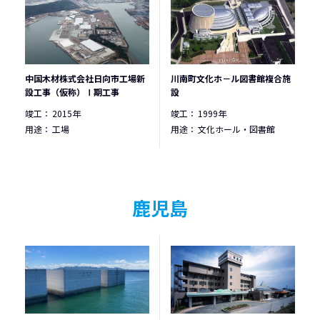
中国木材株式会社日向市工場新
川南町文化ホ－ル図書館複合施
設工事（仮称）Ⅰ期工事
設
竣工：
2015年
竣工：
1999年
用途：
工場
用途：
文化ホール・図書館
鹿児島