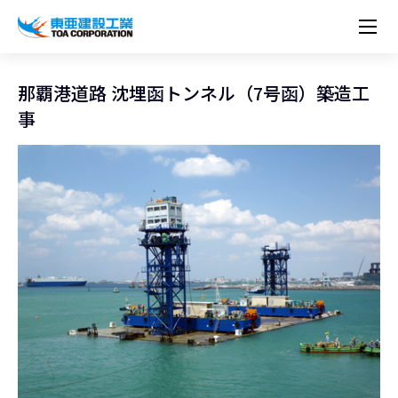
企業情報
株主・投資家情報
経営理念
営業種目
コーポレートメッセージ
那覇港道路 沈埋函トンネル（7号函）築造工
実績紹介
トップメッセージ
最新IR資料
経営方針
ESGに関する外部評価
事
トップメッセージ
組織図
沿革
サステナビリティ
施設・用途別
現場レポート
中期経営計画資料
IRカレンダー
IRライブラリー
技術とサービス
労働安全衛生・環境・品質方針
ネットワーク
東亜坊や
トップメッセージ
環境行動規範
人権の尊重
コーポレートガバナンス
社会貢献活動
国内から探す
採用情報
統合報告書
株価情報
株式・社債情報
ニーズから探す
建築技術一覧
技術研究開発センター
木質化計画 特別鼎談
プレスリリース
役員一覧
シンボルマーク「三羽の鶴」
サステナビリティ経営
環境マネジメント
人材育成
コンプライアンス
ESGに関する外部評価
コーポレートメッセージ
海外から探す
新卒・第二新卒採用情報
カムバック採用
IRニュース
シェアードリサーチレポート
IRイベント
施設・用途から探す
土木技術一覧
海の相談室
お問い合わせ
関連書籍
重要課題とKPI
カーボンニュートラルへの取組み
健康経営
リスクマネジメント
年代別
キャリア採用
Careers (English)
IRサポート
所有船舶一覧
冷蔵倉庫の相談室
東亜の歩み ～From 1908 to 2008～
DX戦略
生物多様性
労働安全衛生
情報セキュリティ
障がい者採用
冷蔵倉庫をつくりたい
統合報告書
（自然関連の情報開示）
品質向上
AI活用ポリシー
ESGデータ
水資源
知的財産基本方針
サプライチェーン・マネジメント
パートナーシップ構築宣言
マルチステークホルダー方針