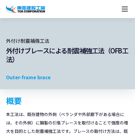
企業情報
株主・投資家情報
経営理念
営業種目
コーポレートメッセージ
実績紹介
トップメッセージ
最新IR資料
経営方針
ESGに関する外部評価
トップメッセージ
組織図
沿革
外付け耐震補強工法
サステナビリティ
施設・用途別
現場レポート
中期経営計画資料
IRカレンダー
IRライブラリー
技術とサービス
外付けブレースによる耐震補強工法（OFB工
労働安全衛生・環境・品質方針
ネットワーク
東亜坊や
トップメッセージ
環境行動規範
人権の尊重
コーポレートガバナンス
社会貢献活動
国内から探す
採用情報
統合報告書
株価情報
株式・社債情報
ニーズから探す
建築技術一覧
技術研究開発センター
木質化計画 特別鼎談
法）
プレスリリース
役員一覧
シンボルマーク「三羽の鶴」
サステナビリティ経営
環境マネジメント
人材育成
コンプライアンス
ESGに関する外部評価
コーポレートメッセージ
海外から探す
新卒・第二新卒採用情報
カムバック採用
IRニュース
シェアードリサーチレポート
IRイベント
施設・用途から探す
土木技術一覧
海の相談室
お問い合わせ
関連書籍
重要課題とKPI
カーボンニュートラルへの取組み
健康経営
リスクマネジメント
年代別
キャリア採用
Careers (English)
Outer-frame brace
IRサポート
所有船舶一覧
冷蔵倉庫の相談室
東亜の歩み ～From 1908 to 2008～
DX戦略
生物多様性
労働安全衛生
情報セキュリティ
障がい者採用
冷蔵倉庫をつくりたい
統合報告書
（自然関連の情報開示）
品質向上
AI活用ポリシー
概要
ESGデータ
水資源
知的財産基本方針
サプライチェーン・マネジメント
パートナーシップ構築宣言
本工法は、既存建物の外側（ベランダや外部廊下がある場合に
マルチステークホルダー方針
は、その外側）に鋼製の引張ブレースを取付けることで強度の増
大を目的とした耐震補強工法です。ブレースの取付け方法は、既