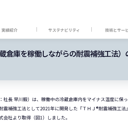
実績紹介
サステナビリティ
技術とサー
冷蔵倉庫を稼働しながらの耐震補強工法）
社長 早川毅）は、稼働中の冷蔵倉庫内をマイナス温度に保った
耐震補強工法として2021年に開発した『ＴＨＪ®耐震補強工
式会社より取得（図1）しました。