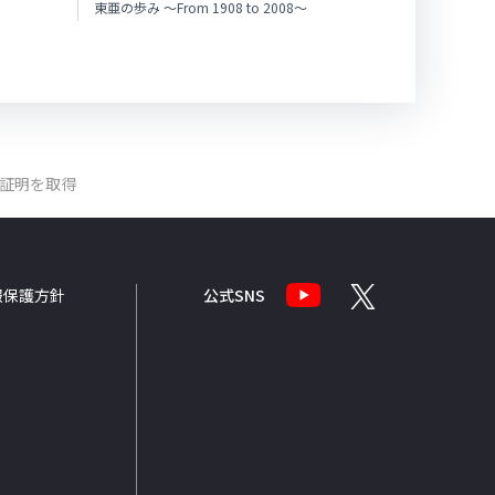
東亜の歩み ～From 1908 to 2008～
証明を取得
報
保護方針
公式SNS