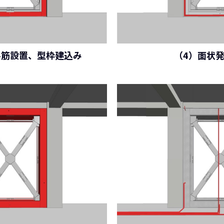
ル筋設置、型枠建込み
（4）面状