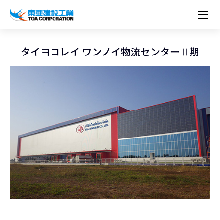
企業情報
株主・投資家情報
経営理念
営業種目
コーポレートメッセージ
タイヨコレイ ワンノイ物流センターⅡ期
実績紹介
トップメッセージ
最新IR資料
経営方針
ESGに関する外部評価
トップメッセージ
組織図
沿革
サステナビリティ
施設・用途別
現場レポート
中期経営計画資料
IRカレンダー
IRライブラリー
技術とサービス
労働安全衛生・環境・品質方針
ネットワーク
東亜坊や
トップメッセージ
環境行動規範
人権の尊重
コーポレートガバナンス
社会貢献活動
国内から探す
採用情報
統合報告書
株価情報
株式・社債情報
ニーズから探す
建築技術一覧
技術研究開発センター
木質化計画 特別鼎談
プレスリリース
役員一覧
シンボルマーク「三羽の鶴」
サステナビリティ経営
環境マネジメント
人材育成
コンプライアンス
ESGに関する外部評価
コーポレートメッセージ
海外から探す
新卒・第二新卒採用情報
カムバック採用
IRニュース
シェアードリサーチレポート
IRイベント
施設・用途から探す
土木技術一覧
海の相談室
お問い合わせ
関連書籍
重要課題とKPI
カーボンニュートラルへの取組み
健康経営
リスクマネジメント
年代別
キャリア採用
Careers (English)
IRサポート
所有船舶一覧
冷蔵倉庫の相談室
東亜の歩み ～From 1908 to 2008～
DX戦略
生物多様性
労働安全衛生
情報セキュリティ
障がい者採用
冷蔵倉庫をつくりたい
統合報告書
（自然関連の情報開示）
品質向上
AI活用ポリシー
ESGデータ
水資源
知的財産基本方針
サプライチェーン・マネジメント
パートナーシップ構築宣言
マルチステークホルダー方針