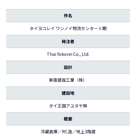
件名
タイヨコレイ ワンノイ物流センターⅡ期
発注者
Thai Yokorei Co., Ltd.
設計
東亜建設工業（株）
建設地
タイ王国アユタヤ県
概要
冷蔵倉庫／RC造／地上3階建