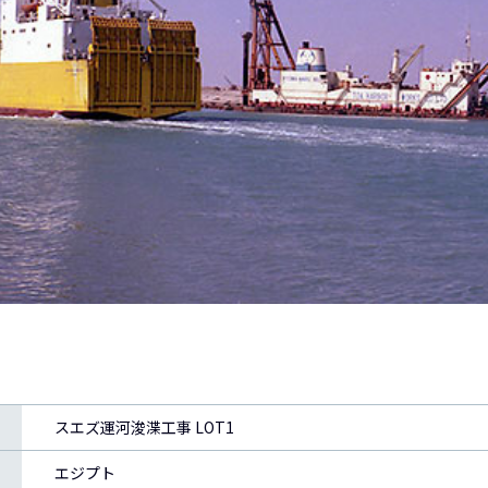
スエズ運河浚渫工事 LOT1
エジプト