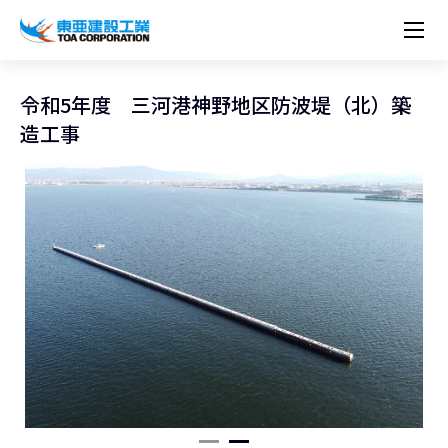
企業情報
株主・投資家情報
経営理念
営業種目
コーポレートメッセージ
令和5年度 三河港神野地区防波堤（北）築
実績紹介
トップメッセージ
最新IR資料
経営方針
ESGに関する外部評価
造工事
トップメッセージ
組織図
沿革
サステナビリティ
施設・用途別
現場レポート
中期経営計画資料
IRカレンダー
IRライブラリー
技術とサービス
労働安全衛生・環境・品質方針
ネットワーク
東亜坊や
トップメッセージ
環境行動規範
人権の尊重
コーポレートガバナンス
社会貢献活動
国内から探す
採用情報
統合報告書
株価情報
株式・社債情報
ニーズから探す
建築技術一覧
技術研究開発センター
木質化計画 特別鼎談
プレスリリース
役員一覧
シンボルマーク「三羽の鶴」
サステナビリティ経営
環境マネジメント
人材育成
コンプライアンス
ESGに関する外部評価
コーポレートメッセージ
海外から探す
新卒・第二新卒採用情報
カムバック採用
IRニュース
シェアードリサーチレポート
IRイベント
施設・用途から探す
土木技術一覧
海の相談室
お問い合わせ
関連書籍
重要課題とKPI
カーボンニュートラルへの取組み
健康経営
リスクマネジメント
年代別
キャリア採用
Careers (English)
IRサポート
所有船舶一覧
冷蔵倉庫の相談室
東亜の歩み ～From 1908 to 2008～
DX戦略
生物多様性
労働安全衛生
情報セキュリティ
障がい者採用
冷蔵倉庫をつくりたい
統合報告書
（自然関連の情報開示）
品質向上
AI活用ポリシー
ESGデータ
水資源
知的財産基本方針
サプライチェーン・マネジメント
パートナーシップ構築宣言
マルチステークホルダー方針