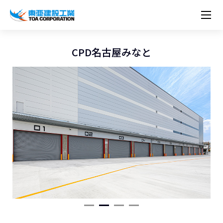
企業情報
株主・投資家情報
経営理念
営業種目
コーポレートメッセージ
CPD名古屋みなと
実績紹介
トップメッセージ
最新IR資料
経営方針
ESGに関する外部評価
トップメッセージ
組織図
沿革
サステナビリティ
施設・用途別
現場レポート
中期経営計画資料
IRカレンダー
IRライブラリー
技術とサービス
労働安全衛生・環境・品質方針
ネットワーク
東亜坊や
トップメッセージ
環境行動規範
人権の尊重
コーポレートガバナンス
社会貢献活動
国内から探す
採用情報
統合報告書
株価情報
株式・社債情報
ニーズから探す
建築技術一覧
技術研究開発センター
木質化計画 特別鼎談
プレスリリース
役員一覧
シンボルマーク「三羽の鶴」
サステナビリティ経営
環境マネジメント
人材育成
コンプライアンス
ESGに関する外部評価
コーポレートメッセージ
海外から探す
新卒・第二新卒採用情報
カムバック採用
IRニュース
シェアードリサーチレポート
IRイベント
施設・用途から探す
土木技術一覧
海の相談室
お問い合わせ
関連書籍
重要課題とKPI
カーボンニュートラルへの取組み
健康経営
リスクマネジメント
年代別
キャリア採用
Careers (English)
IRサポート
所有船舶一覧
冷蔵倉庫の相談室
東亜の歩み ～From 1908 to 2008～
DX戦略
生物多様性
労働安全衛生
情報セキュリティ
障がい者採用
冷蔵倉庫をつくりたい
統合報告書
（自然関連の情報開示）
品質向上
AI活用ポリシー
ESGデータ
水資源
知的財産基本方針
サプライチェーン・マネジメント
パートナーシップ構築宣言
マルチステークホルダー方針