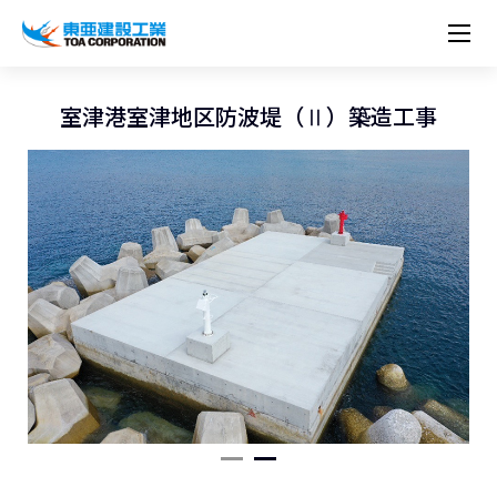
企業情報
株主・投資家情報
経営理念
営業種目
コーポレートメッセージ
室津港室津地区防波堤（Ⅱ）築造工事
実績紹介
トップメッセージ
最新IR資料
経営方針
ESGに関する外部評価
トップメッセージ
組織図
沿革
サステナビリティ
施設・用途別
現場レポート
中期経営計画資料
IRカレンダー
IRライブラリー
技術とサービス
労働安全衛生・環境・品質方針
ネットワーク
東亜坊や
トップメッセージ
環境行動規範
人権の尊重
コーポレートガバナンス
社会貢献活動
国内から探す
採用情報
統合報告書
株価情報
株式・社債情報
ニーズから探す
建築技術一覧
技術研究開発センター
木質化計画 特別鼎談
プレスリリース
役員一覧
シンボルマーク「三羽の鶴」
サステナビリティ経営
環境マネジメント
人材育成
コンプライアンス
ESGに関する外部評価
コーポレートメッセージ
海外から探す
新卒・第二新卒採用情報
カムバック採用
IRニュース
シェアードリサーチレポート
IRイベント
施設・用途から探す
土木技術一覧
海の相談室
お問い合わせ
関連書籍
重要課題とKPI
カーボンニュートラルへの取組み
健康経営
リスクマネジメント
年代別
キャリア採用
Careers (English)
IRサポート
所有船舶一覧
冷蔵倉庫の相談室
東亜の歩み ～From 1908 to 2008～
DX戦略
生物多様性
労働安全衛生
情報セキュリティ
障がい者採用
冷蔵倉庫をつくりたい
統合報告書
（自然関連の情報開示）
品質向上
AI活用ポリシー
ESGデータ
水資源
知的財産基本方針
サプライチェーン・マネジメント
パートナーシップ構築宣言
マルチステークホルダー方針