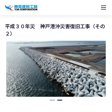
企業情報
株主・投資家情報
経営理念
営業種目
コーポレートメッセージ
平成３０年災 神戸港沖災害復旧工事（その
実績紹介
トップメッセージ
最新IR資料
経営方針
ESGに関する外部評価
２）
トップメッセージ
組織図
沿革
サステナビリティ
施設・用途別
現場レポート
中期経営計画資料
IRカレンダー
IRライブラリー
技術とサービス
労働安全衛生・環境・品質方針
ネットワーク
東亜坊や
トップメッセージ
環境行動規範
人権の尊重
コーポレートガバナンス
社会貢献活動
国内から探す
採用情報
統合報告書
株価情報
株式・社債情報
ニーズから探す
建築技術一覧
技術研究開発センター
木質化計画 特別鼎談
プレスリリース
役員一覧
シンボルマーク「三羽の鶴」
サステナビリティ経営
環境マネジメント
人材育成
コンプライアンス
ESGに関する外部評価
コーポレートメッセージ
海外から探す
新卒・第二新卒採用情報
カムバック採用
IRニュース
シェアードリサーチレポート
IRイベント
施設・用途から探す
土木技術一覧
海の相談室
お問い合わせ
関連書籍
重要課題とKPI
カーボンニュートラルへの取組み
健康経営
リスクマネジメント
年代別
キャリア採用
Careers (English)
IRサポート
所有船舶一覧
冷蔵倉庫の相談室
東亜の歩み ～From 1908 to 2008～
DX戦略
生物多様性
労働安全衛生
情報セキュリティ
障がい者採用
冷蔵倉庫をつくりたい
統合報告書
（自然関連の情報開示）
品質向上
AI活用ポリシー
ESGデータ
水資源
知的財産基本方針
サプライチェーン・マネジメント
パートナーシップ構築宣言
マルチステークホルダー方針