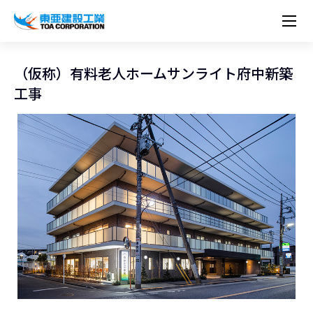
企業情報
株主・投資家情報
経営理念
営業種目
コーポレートメッセージ
（仮称）有料老人ホームサンライト府中新築
実績紹介
トップメッセージ
最新IR資料
経営方針
ESGに関する外部評価
工事
トップメッセージ
組織図
沿革
サステナビリティ
施設・用途別
現場レポート
中期経営計画資料
IRカレンダー
IRライブラリー
技術とサービス
労働安全衛生・環境・品質方針
ネットワーク
東亜坊や
トップメッセージ
環境行動規範
人権の尊重
コーポレートガバナンス
社会貢献活動
国内から探す
採用情報
統合報告書
株価情報
株式・社債情報
ニーズから探す
建築技術一覧
技術研究開発センター
木質化計画 特別鼎談
プレスリリース
役員一覧
シンボルマーク「三羽の鶴」
サステナビリティ経営
環境マネジメント
人材育成
コンプライアンス
ESGに関する外部評価
コーポレートメッセージ
海外から探す
新卒・第二新卒採用情報
カムバック採用
IRニュース
シェアードリサーチレポート
IRイベント
施設・用途から探す
土木技術一覧
海の相談室
お問い合わせ
関連書籍
重要課題とKPI
カーボンニュートラルへの取組み
健康経営
リスクマネジメント
年代別
キャリア採用
Careers (English)
IRサポート
所有船舶一覧
冷蔵倉庫の相談室
東亜の歩み ～From 1908 to 2008～
DX戦略
生物多様性
労働安全衛生
情報セキュリティ
障がい者採用
冷蔵倉庫をつくりたい
統合報告書
（自然関連の情報開示）
品質向上
AI活用ポリシー
ESGデータ
水資源
知的財産基本方針
サプライチェーン・マネジメント
パートナーシップ構築宣言
マルチステークホルダー方針