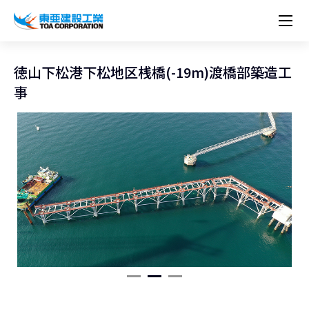
企業情報
株主・投資家情報
経営理念
営業種目
コーポレートメッセージ
徳山下松港下松地区桟橋(-19m)渡橋部築造工
実績紹介
トップメッセージ
最新IR資料
経営方針
ESGに関する外部評価
事
トップメッセージ
組織図
沿革
サステナビリティ
施設・用途別
現場レポート
中期経営計画資料
IRカレンダー
IRライブラリー
技術とサービス
労働安全衛生・環境・品質方針
ネットワーク
東亜坊や
トップメッセージ
環境行動規範
人権の尊重
コーポレートガバナンス
社会貢献活動
国内から探す
採用情報
統合報告書
株価情報
株式・社債情報
ニーズから探す
建築技術一覧
技術研究開発センター
木質化計画 特別鼎談
プレスリリース
役員一覧
シンボルマーク「三羽の鶴」
サステナビリティ経営
環境マネジメント
人材育成
コンプライアンス
ESGに関する外部評価
コーポレートメッセージ
海外から探す
新卒・第二新卒採用情報
カムバック採用
IRニュース
シェアードリサーチレポート
IRイベント
施設・用途から探す
土木技術一覧
海の相談室
お問い合わせ
関連書籍
重要課題とKPI
カーボンニュートラルへの取組み
健康経営
リスクマネジメント
年代別
キャリア採用
Careers (English)
IRサポート
所有船舶一覧
冷蔵倉庫の相談室
東亜の歩み ～From 1908 to 2008～
DX戦略
生物多様性
労働安全衛生
情報セキュリティ
障がい者採用
冷蔵倉庫をつくりたい
統合報告書
（自然関連の情報開示）
品質向上
AI活用ポリシー
ESGデータ
水資源
知的財産基本方針
サプライチェーン・マネジメント
パートナーシップ構築宣言
マルチステークホルダー方針