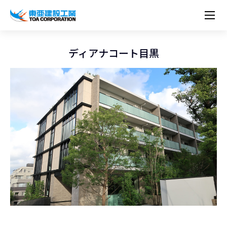
企業情報
株主・投資家情報
経営理念
営業種目
コーポレートメッセージ
ディアナコート目黒
実績紹介
トップメッセージ
最新IR資料
経営方針
ESGに関する外部評価
トップメッセージ
組織図
沿革
サステナビリティ
施設・用途別
現場レポート
中期経営計画資料
IRカレンダー
IRライブラリー
技術とサービス
労働安全衛生・環境・品質方針
ネットワーク
東亜坊や
トップメッセージ
環境行動規範
人権の尊重
コーポレートガバナンス
社会貢献活動
国内から探す
採用情報
統合報告書
株価情報
株式・社債情報
ニーズから探す
建築技術一覧
技術研究開発センター
木質化計画 特別鼎談
プレスリリース
役員一覧
シンボルマーク「三羽の鶴」
サステナビリティ経営
環境マネジメント
人材育成
コンプライアンス
ESGに関する外部評価
コーポレートメッセージ
海外から探す
新卒・第二新卒採用情報
カムバック採用
IRニュース
シェアードリサーチレポート
IRイベント
施設・用途から探す
土木技術一覧
海の相談室
お問い合わせ
関連書籍
重要課題とKPI
カーボンニュートラルへの取組み
健康経営
リスクマネジメント
年代別
キャリア採用
Careers (English)
IRサポート
所有船舶一覧
冷蔵倉庫の相談室
東亜の歩み ～From 1908 to 2008～
DX戦略
生物多様性
労働安全衛生
情報セキュリティ
障がい者採用
冷蔵倉庫をつくりたい
統合報告書
（自然関連の情報開示）
品質向上
AI活用ポリシー
ESGデータ
水資源
知的財産基本方針
サプライチェーン・マネジメント
パートナーシップ構築宣言
マルチステークホルダー方針