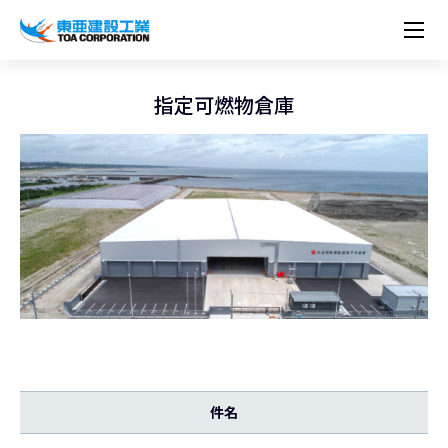
企業情報
株主・投資家情報
経営理念
営業種目
コーポレートメッセージ
指定可燃物倉庫
実績紹介
トップメッセージ
最新IR資料
経営方針
ESGに関する外部評価
トップメッセージ
組織図
沿革
サステナビリティ
施設・用途別
現場レポート
中期経営計画資料
IRカレンダー
IRライブラリー
技術とサービス
労働安全衛生・環境・品質方針
ネットワーク
東亜坊や
トップメッセージ
環境行動規範
人権の尊重
コーポレートガバナンス
社会貢献活動
国内から探す
採用情報
統合報告書
株価情報
株式・社債情報
ニーズから探す
建築技術一覧
技術研究開発センター
木質化計画 特別鼎談
プレスリリース
役員一覧
シンボルマーク「三羽の鶴」
サステナビリティ経営
環境マネジメント
人材育成
コンプライアンス
ESGに関する外部評価
コーポレートメッセージ
海外から探す
新卒・第二新卒採用情報
カムバック採用
IRニュース
シェアードリサーチレポート
IRイベント
施設・用途から探す
土木技術一覧
海の相談室
お問い合わせ
関連書籍
重要課題とKPI
カーボンニュートラルへの取組み
健康経営
リスクマネジメント
年代別
キャリア採用
Careers (English)
IRサポート
所有船舶一覧
冷蔵倉庫の相談室
東亜の歩み ～From 1908 to 2008～
DX戦略
生物多様性
労働安全衛生
情報セキュリティ
障がい者採用
冷蔵倉庫をつくりたい
統合報告書
（自然関連の情報開示）
品質向上
AI活用ポリシー
ESGデータ
水資源
知的財産基本方針
サプライチェーン・マネジメント
パートナーシップ構築宣言
マルチステークホルダー方針
件名