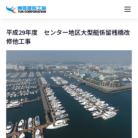
企業情報
株主・投資家情報
経営理念
営業種目
コーポレートメッセージ
平成29年度 センター地区大型艇係留桟橋改
実績紹介
トップメッセージ
最新IR資料
経営方針
ESGに関する外部評価
修他工事
トップメッセージ
組織図
沿革
サステナビリティ
施設・用途別
現場レポート
中期経営計画資料
IRカレンダー
IRライブラリー
技術とサービス
労働安全衛生・環境・品質方針
ネットワーク
東亜坊や
トップメッセージ
環境行動規範
人権の尊重
コーポレートガバナンス
社会貢献活動
国内から探す
採用情報
統合報告書
株価情報
株式・社債情報
ニーズから探す
建築技術一覧
技術研究開発センター
木質化計画 特別鼎談
プレスリリース
役員一覧
シンボルマーク「三羽の鶴」
サステナビリティ経営
環境マネジメント
人材育成
コンプライアンス
ESGに関する外部評価
コーポレートメッセージ
海外から探す
新卒・第二新卒採用情報
カムバック採用
IRニュース
シェアードリサーチレポート
IRイベント
施設・用途から探す
土木技術一覧
海の相談室
お問い合わせ
関連書籍
重要課題とKPI
カーボンニュートラルへの取組み
健康経営
リスクマネジメント
年代別
キャリア採用
Careers (English)
IRサポート
所有船舶一覧
冷蔵倉庫の相談室
東亜の歩み ～From 1908 to 2008～
DX戦略
生物多様性
労働安全衛生
情報セキュリティ
障がい者採用
冷蔵倉庫をつくりたい
統合報告書
（自然関連の情報開示）
品質向上
AI活用ポリシー
ESGデータ
水資源
知的財産基本方針
サプライチェーン・マネジメント
パートナーシップ構築宣言
マルチステークホルダー方針