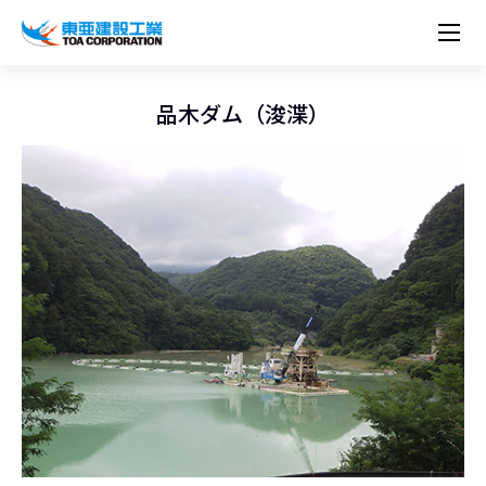
企業情報
株主・投資家情報
経営理念
営業種目
コーポレートメッセージ
品木ダム（浚渫）
実績紹介
トップメッセージ
最新IR資料
経営方針
ESGに関する外部評価
トップメッセージ
組織図
沿革
サステナビリティ
施設・用途別
現場レポート
中期経営計画資料
IRカレンダー
IRライブラリー
技術とサービス
労働安全衛生・環境・品質方針
ネットワーク
東亜坊や
トップメッセージ
環境行動規範
人権の尊重
コーポレートガバナンス
社会貢献活動
国内から探す
採用情報
統合報告書
株価情報
株式・社債情報
ニーズから探す
建築技術一覧
技術研究開発センター
木質化計画 特別鼎談
プレスリリース
役員一覧
シンボルマーク「三羽の鶴」
サステナビリティ経営
環境マネジメント
人材育成
コンプライアンス
ESGに関する外部評価
コーポレートメッセージ
海外から探す
新卒・第二新卒採用情報
カムバック採用
IRニュース
シェアードリサーチレポート
IRイベント
施設・用途から探す
土木技術一覧
海の相談室
お問い合わせ
関連書籍
重要課題とKPI
カーボンニュートラルへの取組み
健康経営
リスクマネジメント
年代別
キャリア採用
Careers (English)
IRサポート
所有船舶一覧
冷蔵倉庫の相談室
東亜の歩み ～From 1908 to 2008～
DX戦略
生物多様性
労働安全衛生
情報セキュリティ
障がい者採用
冷蔵倉庫をつくりたい
統合報告書
（自然関連の情報開示）
品質向上
AI活用ポリシー
ESGデータ
水資源
知的財産基本方針
サプライチェーン・マネジメント
パートナーシップ構築宣言
マルチステークホルダー方針