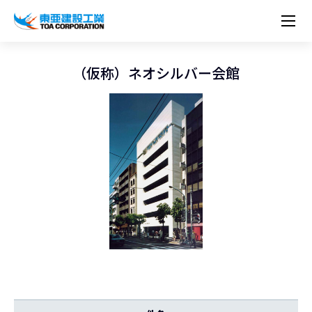
企業情報
株主・投資家情報
経営理念
営業種目
コーポレートメッセージ
（仮称）ネオシルバー会館
実績紹介
トップメッセージ
最新IR資料
経営方針
ESGに関する外部評価
トップメッセージ
組織図
沿革
サステナビリティ
施設・用途別
現場レポート
中期経営計画資料
IRカレンダー
IRライブラリー
技術とサービス
労働安全衛生・環境・品質方針
ネットワーク
東亜坊や
トップメッセージ
環境行動規範
人権の尊重
コーポレートガバナンス
社会貢献活動
国内から探す
採用情報
統合報告書
株価情報
株式・社債情報
ニーズから探す
建築技術一覧
技術研究開発センター
木質化計画 特別鼎談
プレスリリース
役員一覧
シンボルマーク「三羽の鶴」
サステナビリティ経営
環境マネジメント
人材育成
コンプライアンス
ESGに関する外部評価
コーポレートメッセージ
海外から探す
新卒・第二新卒採用情報
カムバック採用
IRニュース
シェアードリサーチレポート
IRイベント
施設・用途から探す
土木技術一覧
海の相談室
お問い合わせ
関連書籍
重要課題とKPI
カーボンニュートラルへの取組み
健康経営
リスクマネジメント
年代別
キャリア採用
Careers (English)
IRサポート
所有船舶一覧
冷蔵倉庫の相談室
東亜の歩み ～From 1908 to 2008～
DX戦略
生物多様性
労働安全衛生
情報セキュリティ
障がい者採用
冷蔵倉庫をつくりたい
統合報告書
（自然関連の情報開示）
品質向上
AI活用ポリシー
ESGデータ
水資源
知的財産基本方針
サプライチェーン・マネジメント
パートナーシップ構築宣言
マルチステークホルダー方針