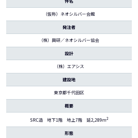
件名
（仮称）ネオシルバー会館
発注者
（株）興研／ネオシルバー協会
設計
（株）エアシス
建設地
東京都千代田区
概要
2
SRC造 地下1階 地上7階 延2,289m
形態