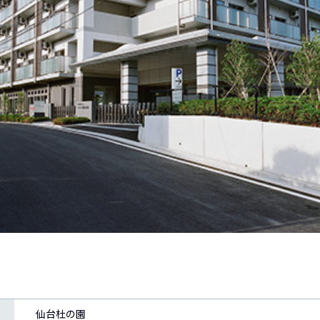
仙台杜の園