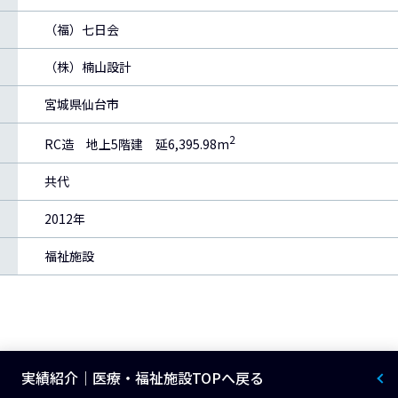
（福）七日会
（株）楠山設計
宮城県仙台市
2
RC造 地上5階建 延6,395.98m
共代
2012年
福祉施設
実績紹介｜医療・福祉施設TOPへ戻る