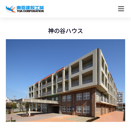
企業情報
株主・投資家情報
経営理念
営業種目
コーポレートメッセージ
神の谷ハウス
実績紹介
トップメッセージ
最新IR資料
経営方針
ESGに関する外部評価
トップメッセージ
組織図
沿革
サステナビリティ
施設・用途別
現場レポート
中期経営計画資料
IRカレンダー
IRライブラリー
技術とサービス
労働安全衛生・環境・品質方針
ネットワーク
東亜坊や
トップメッセージ
環境行動規範
人権の尊重
コーポレートガバナンス
社会貢献活動
国内から探す
採用情報
統合報告書
株価情報
株式・社債情報
ニーズから探す
建築技術一覧
技術研究開発センター
木質化計画 特別鼎談
プレスリリース
役員一覧
シンボルマーク「三羽の鶴」
サステナビリティ経営
環境マネジメント
人材育成
コンプライアンス
ESGに関する外部評価
コーポレートメッセージ
海外から探す
新卒・第二新卒採用情報
カムバック採用
IRニュース
シェアードリサーチレポート
IRイベント
施設・用途から探す
土木技術一覧
海の相談室
お問い合わせ
関連書籍
重要課題とKPI
カーボンニュートラルへの取組み
健康経営
リスクマネジメント
年代別
キャリア採用
Careers (English)
IRサポート
所有船舶一覧
冷蔵倉庫の相談室
東亜の歩み ～From 1908 to 2008～
DX戦略
生物多様性
労働安全衛生
情報セキュリティ
障がい者採用
冷蔵倉庫をつくりたい
統合報告書
（自然関連の情報開示）
品質向上
AI活用ポリシー
ESGデータ
水資源
知的財産基本方針
サプライチェーン・マネジメント
パートナーシップ構築宣言
マルチステークホルダー方針