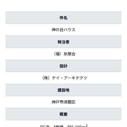
件名
神の谷ハウス
発注者
（福）友朋会
設計
（株）ケイ・アーキテクツ
建設地
神戸市須磨区
概要
2