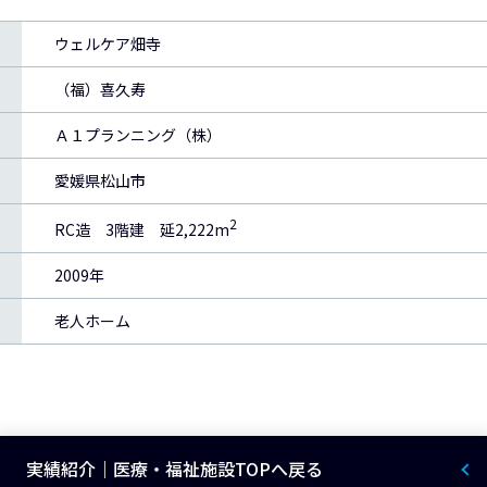
ウェルケア畑寺
（福）喜久寿
Ａ１プランニング（株）
愛媛県松山市
2
RC造 3階建 延2,222m
2009年
老人ホーム
実績紹介｜医療・福祉施設TOPへ戻る