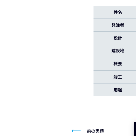
件名
発注者
設計
建設地
概要
竣工
用途
前の実績