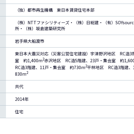
（独）都市再生機構 東日本賃貸住宅本部
（株）NTTファシリティーズ・（株）日総建・（有）SOYsour
所・（株）坂倉建築研究所
岩手県大船渡市
東日本大震災対応（災害公営住宅建設）宇津野沢地区 RC造3
2
室 約1,400m
赤沢地区 RC造5階建、23戸・集会室 約1,60
2
RC造3階建、11戸・集会室 約730m
平林地区 RC造3階建、
2
830m
共代
2014年
住宅