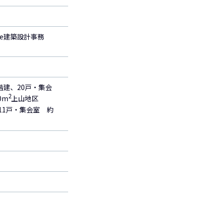
ce建築設計事務
階建、20戸・集会
2
0m
上山地区
11戸・集会室 約