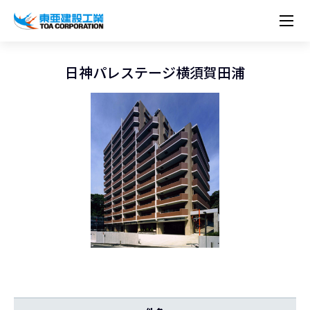
企業情報
株主・投資家情報
経営理念
営業種目
コーポレートメッセージ
日神パレステージ横須賀田浦
実績紹介
トップメッセージ
最新IR資料
経営方針
ESGに関する外部評価
トップメッセージ
組織図
沿革
サステナビリティ
施設・用途別
現場レポート
中期経営計画資料
IRカレンダー
IRライブラリー
技術とサービス
労働安全衛生・環境・品質方針
ネットワーク
東亜坊や
トップメッセージ
環境行動規範
人権の尊重
コーポレートガバナンス
社会貢献活動
国内から探す
採用情報
統合報告書
株価情報
株式・社債情報
ニーズから探す
建築技術一覧
技術研究開発センター
木質化計画 特別鼎談
プレスリリース
役員一覧
シンボルマーク「三羽の鶴」
サステナビリティ経営
環境マネジメント
人材育成
コンプライアンス
ESGに関する外部評価
コーポレートメッセージ
海外から探す
新卒・第二新卒採用情報
カムバック採用
IRニュース
シェアードリサーチレポート
IRイベント
施設・用途から探す
土木技術一覧
海の相談室
お問い合わせ
関連書籍
重要課題とKPI
カーボンニュートラルへの取組み
健康経営
リスクマネジメント
年代別
キャリア採用
Careers (English)
IRサポート
所有船舶一覧
冷蔵倉庫の相談室
東亜の歩み ～From 1908 to 2008～
DX戦略
生物多様性
労働安全衛生
情報セキュリティ
障がい者採用
冷蔵倉庫をつくりたい
統合報告書
（自然関連の情報開示）
品質向上
AI活用ポリシー
ESGデータ
水資源
知的財産基本方針
サプライチェーン・マネジメント
パートナーシップ構築宣言
マルチステークホルダー方針