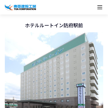
企業情報
株主・投資家情報
経営理念
営業種目
コーポレートメッセージ
ホテルルートイン防府駅前
実績紹介
トップメッセージ
最新IR資料
経営方針
ESGに関する外部評価
トップメッセージ
組織図
沿革
サステナビリティ
施設・用途別
現場レポート
中期経営計画資料
IRカレンダー
IRライブラリー
技術とサービス
労働安全衛生・環境・品質方針
ネットワーク
東亜坊や
トップメッセージ
環境行動規範
人権の尊重
コーポレートガバナンス
社会貢献活動
国内から探す
採用情報
統合報告書
株価情報
株式・社債情報
ニーズから探す
建築技術一覧
技術研究開発センター
木質化計画 特別鼎談
プレスリリース
役員一覧
シンボルマーク「三羽の鶴」
サステナビリティ経営
環境マネジメント
人材育成
コンプライアンス
ESGに関する外部評価
コーポレートメッセージ
海外から探す
新卒・第二新卒採用情報
カムバック採用
IRニュース
シェアードリサーチレポート
IRイベント
施設・用途から探す
土木技術一覧
海の相談室
お問い合わせ
関連書籍
重要課題とKPI
カーボンニュートラルへの取組み
健康経営
リスクマネジメント
年代別
キャリア採用
Careers (English)
IRサポート
所有船舶一覧
冷蔵倉庫の相談室
東亜の歩み ～From 1908 to 2008～
DX戦略
生物多様性
労働安全衛生
情報セキュリティ
障がい者採用
冷蔵倉庫をつくりたい
統合報告書
（自然関連の情報開示）
品質向上
AI活用ポリシー
ESGデータ
水資源
知的財産基本方針
サプライチェーン・マネジメント
パートナーシップ構築宣言
マルチステークホルダー方針