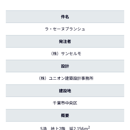
件名
ラ・セーヌブランシュ
発注者
（株）サンセルモ
設計
（株）ユニオン建築設計事務所
建設地
千葉市中央区
概要
2
S造 地上2階 延2,156m