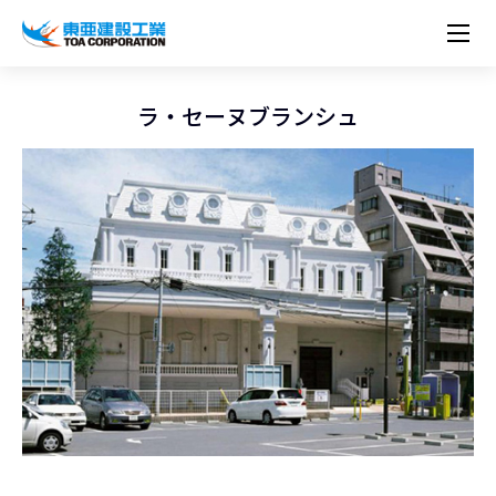
企業情報
株主・投資家情報
経営理念
営業種目
コーポレートメッセージ
ラ・セーヌブランシュ
実績紹介
トップメッセージ
最新IR資料
経営方針
ESGに関する外部評価
トップメッセージ
組織図
沿革
サステナビリティ
施設・用途別
現場レポート
中期経営計画資料
IRカレンダー
IRライブラリー
技術とサービス
労働安全衛生・環境・品質方針
ネットワーク
東亜坊や
トップメッセージ
環境行動規範
人権の尊重
コーポレートガバナンス
社会貢献活動
国内から探す
採用情報
統合報告書
株価情報
株式・社債情報
ニーズから探す
建築技術一覧
技術研究開発センター
木質化計画 特別鼎談
プレスリリース
役員一覧
シンボルマーク「三羽の鶴」
サステナビリティ経営
環境マネジメント
人材育成
コンプライアンス
ESGに関する外部評価
コーポレートメッセージ
海外から探す
新卒・第二新卒採用情報
カムバック採用
IRニュース
シェアードリサーチレポート
IRイベント
施設・用途から探す
土木技術一覧
海の相談室
お問い合わせ
関連書籍
重要課題とKPI
カーボンニュートラルへの取組み
健康経営
リスクマネジメント
年代別
キャリア採用
Careers (English)
IRサポート
所有船舶一覧
冷蔵倉庫の相談室
東亜の歩み ～From 1908 to 2008～
DX戦略
生物多様性
労働安全衛生
情報セキュリティ
障がい者採用
冷蔵倉庫をつくりたい
統合報告書
（自然関連の情報開示）
品質向上
AI活用ポリシー
ESGデータ
水資源
知的財産基本方針
サプライチェーン・マネジメント
パートナーシップ構築宣言
マルチステークホルダー方針