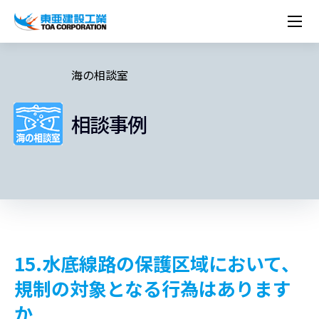
企業情報
株主・投資家情報
経営理念
営業種目
コーポレートメッセージ
海の相談室
実績紹介
トップメッセージ
最新IR資料
経営方針
ESGに関する外部評価
トップメッセージ
組織図
沿革
サステナビリティ
施設・用途別
現場レポート
中期経営計画資料
IRカレンダー
IRライブラリー
技術とサービス
相談事例
労働安全衛生・環境・品質方針
ネットワーク
東亜坊や
トップメッセージ
環境行動規範
人権の尊重
コーポレートガバナンス
社会貢献活動
国内から探す
採用情報
統合報告書
株価情報
株式・社債情報
ニーズから探す
建築技術一覧
技術研究開発センター
木質化計画 特別鼎談
プレスリリース
役員一覧
シンボルマーク「三羽の鶴」
サステナビリティ経営
環境マネジメント
人材育成
コンプライアンス
ESGに関する外部評価
コーポレートメッセージ
海外から探す
新卒・第二新卒採用情報
カムバック採用
IRニュース
シェアードリサーチレポート
IRイベント
施設・用途から探す
土木技術一覧
海の相談室
お問い合わせ
関連書籍
重要課題とKPI
カーボンニュートラルへの取組み
健康経営
リスクマネジメント
年代別
キャリア採用
Careers (English)
IRサポート
所有船舶一覧
冷蔵倉庫の相談室
東亜の歩み ～From 1908 to 2008～
DX戦略
生物多様性
労働安全衛生
情報セキュリティ
障がい者採用
冷蔵倉庫をつくりたい
統合報告書
（自然関連の情報開示）
品質向上
AI活用ポリシー
ESGデータ
水資源
知的財産基本方針
サプライチェーン・マネジメント
15.水底線路の保護区域において、
パートナーシップ構築宣言
規制の対象となる行為はあります
マルチステークホルダー方針
か