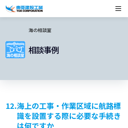
企業情報
株主・投資家情報
経営理念
営業種目
コーポレートメッセージ
海の相談室
実績紹介
トップメッセージ
最新IR資料
経営方針
ESGに関する外部評価
トップメッセージ
組織図
沿革
サステナビリティ
施設・用途別
現場レポート
中期経営計画資料
IRカレンダー
IRライブラリー
技術とサービス
相談事例
労働安全衛生・環境・品質方針
ネットワーク
東亜坊や
トップメッセージ
環境行動規範
人権の尊重
コーポレートガバナンス
社会貢献活動
国内から探す
採用情報
統合報告書
株価情報
株式・社債情報
ニーズから探す
建築技術一覧
技術研究開発センター
木質化計画 特別鼎談
プレスリリース
役員一覧
シンボルマーク「三羽の鶴」
サステナビリティ経営
環境マネジメント
人材育成
コンプライアンス
ESGに関する外部評価
コーポレートメッセージ
海外から探す
新卒・第二新卒採用情報
カムバック採用
IRニュース
シェアードリサーチレポート
IRイベント
施設・用途から探す
土木技術一覧
海の相談室
お問い合わせ
関連書籍
重要課題とKPI
カーボンニュートラルへの取組み
健康経営
リスクマネジメント
年代別
キャリア採用
Careers (English)
IRサポート
所有船舶一覧
冷蔵倉庫の相談室
東亜の歩み ～From 1908 to 2008～
DX戦略
生物多様性
労働安全衛生
情報セキュリティ
障がい者採用
冷蔵倉庫をつくりたい
統合報告書
（自然関連の情報開示）
品質向上
AI活用ポリシー
ESGデータ
水資源
知的財産基本方針
サプライチェーン・マネジメント
12.海上の工事・作業区域に航路標
パートナーシップ構築宣言
識を設置する際に
必要な手続き
マルチステークホルダー方針
は何ですか