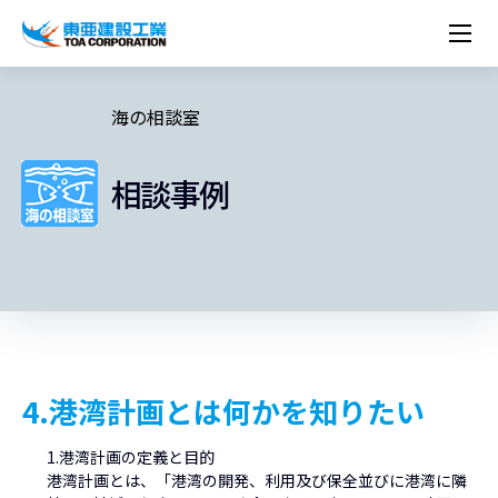
企業情報
株主・投資家情報
経営理念
営業種目
コーポレートメッセージ
海の相談室
実績紹介
トップメッセージ
最新IR資料
経営方針
ESGに関する外部評価
トップメッセージ
組織図
沿革
サステナビリティ
施設・用途別
現場レポート
中期経営計画資料
IRカレンダー
IRライブラリー
技術とサービス
相談事例
労働安全衛生・環境・品質方針
ネットワーク
東亜坊や
トップメッセージ
環境行動規範
人権の尊重
コーポレートガバナンス
社会貢献活動
国内から探す
採用情報
統合報告書
株価情報
株式・社債情報
ニーズから探す
建築技術一覧
技術研究開発センター
木質化計画 特別鼎談
プレスリリース
役員一覧
シンボルマーク「三羽の鶴」
サステナビリティ経営
環境マネジメント
人材育成
コンプライアンス
ESGに関する外部評価
コーポレートメッセージ
海外から探す
新卒・第二新卒採用情報
カムバック採用
IRニュース
シェアードリサーチレポート
IRイベント
施設・用途から探す
土木技術一覧
海の相談室
お問い合わせ
関連書籍
重要課題とKPI
カーボンニュートラルへの取組み
健康経営
リスクマネジメント
年代別
キャリア採用
Careers (English)
IRサポート
所有船舶一覧
冷蔵倉庫の相談室
東亜の歩み ～From 1908 to 2008～
DX戦略
生物多様性
労働安全衛生
情報セキュリティ
障がい者採用
冷蔵倉庫をつくりたい
統合報告書
（自然関連の情報開示）
品質向上
AI活用ポリシー
ESGデータ
水資源
知的財産基本方針
サプライチェーン・マネジメント
4.港湾計画とは何かを知りたい
パートナーシップ構築宣言
マルチステークホルダー方針
1.港湾計画の定義と目的
港湾計画とは、「港湾の開発、利用及び保全並びに港湾に隣