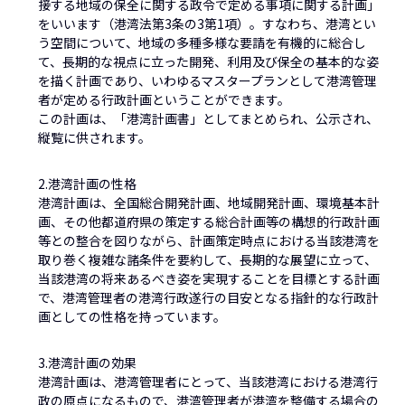
接する地域の保全に関する政令で定める事項に関する計画」
をいいます（港湾法第3条の3第1項）。すなわち、港湾とい
う空間について、地域の多種多様な要請を有機的に総合し
て、長期的な視点に立った開発、利用及び保全の基本的な姿
を描く計画であり、いわゆるマスタープランとして港湾管理
者が定める行政計画ということができます。
この計画は、「港湾計画書」としてまとめられ、公示され、
縦覧に供されます。
2.港湾計画の性格
港湾計画は、全国総合開発計画、地域開発計画、環境基本計
画、その他都道府県の策定する総合計画等の構想的行政計画
等との整合を図りながら、計画策定時点における当該港湾を
取り巻く複雑な諸条件を要約して、長期的な展望に立って、
当該港湾の将来あるべき姿を実現することを目標とする計画
で、港湾管理者の港湾行政遂行の目安となる指針的な行政計
画としての性格を持っています。
3.港湾計画の効果
港湾計画は、港湾管理者にとって、当該港湾における港湾行
政の原点になるもので、港湾管理者が港湾を整備する場合の