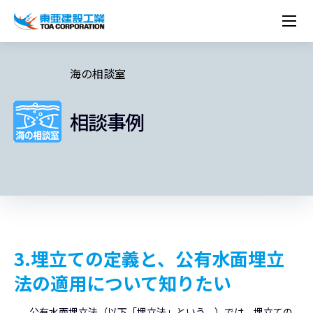
企業情報
株主・投資家情報
経営理念
営業種目
コーポレートメッセージ
海の相談室
実績紹介
トップメッセージ
最新IR資料
経営方針
ESGに関する外部評価
トップメッセージ
組織図
沿革
サステナビリティ
施設・用途別
現場レポート
中期経営計画資料
IRカレンダー
IRライブラリー
技術とサービス
相談事例
労働安全衛生・環境・品質方針
ネットワーク
東亜坊や
トップメッセージ
環境行動規範
人権の尊重
コーポレートガバナンス
社会貢献活動
国内から探す
採用情報
統合報告書
株価情報
株式・社債情報
ニーズから探す
建築技術一覧
技術研究開発センター
木質化計画 特別鼎談
プレスリリース
役員一覧
シンボルマーク「三羽の鶴」
サステナビリティ経営
環境マネジメント
人材育成
コンプライアンス
ESGに関する外部評価
コーポレートメッセージ
海外から探す
新卒・第二新卒採用情報
カムバック採用
IRニュース
シェアードリサーチレポート
IRイベント
施設・用途から探す
土木技術一覧
海の相談室
お問い合わせ
関連書籍
重要課題とKPI
カーボンニュートラルへの取組み
健康経営
リスクマネジメント
年代別
キャリア採用
Careers (English)
IRサポート
所有船舶一覧
冷蔵倉庫の相談室
東亜の歩み ～From 1908 to 2008～
DX戦略
生物多様性
労働安全衛生
情報セキュリティ
障がい者採用
冷蔵倉庫をつくりたい
統合報告書
（自然関連の情報開示）
品質向上
AI活用ポリシー
ESGデータ
水資源
知的財産基本方針
サプライチェーン・マネジメント
3.埋立ての定義と、公有水面埋立
パートナーシップ構築宣言
法の適用について知りたい
マルチステークホルダー方針
公有水面埋立法（以下「埋立法」という。）では、埋立ての