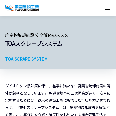
企業情報
株主・投資家情報
経営理念
営業種目
コーポレートメッセージ
実績紹介
トップメッセージ
最新IR資料
経営方針
ESGに関する外部評価
トップメッセージ
組織図
沿革
廃棄物焼却施設 安全解体のススメ
サステナビリティ
施設・用途別
現場レポート
中期経営計画資料
IRカレンダー
IRライブラリー
技術とサービス
TOAスクレープシステム
労働安全衛生・環境・品質方針
ネットワーク
東亜坊や
トップメッセージ
環境行動規範
人権の尊重
コーポレートガバナンス
社会貢献活動
国内から探す
採用情報
統合報告書
株価情報
株式・社債情報
ニーズから探す
建築技術一覧
技術研究開発センター
木質化計画 特別鼎談
プレスリリース
役員一覧
シンボルマーク「三羽の鶴」
サステナビリティ経営
環境マネジメント
人材育成
コンプライアンス
ESGに関する外部評価
コーポレートメッセージ
海外から探す
新卒・第二新卒採用情報
カムバック採用
IRニュース
シェアードリサーチレポート
IRイベント
施設・用途から探す
土木技術一覧
海の相談室
お問い合わせ
TOA SCRAPE SYSTEM
関連書籍
重要課題とKPI
カーボンニュートラルへの取組み
健康経営
リスクマネジメント
年代別
キャリア採用
Careers (English)
IRサポート
所有船舶一覧
冷蔵倉庫の相談室
東亜の歩み ～From 1908 to 2008～
DX戦略
生物多様性
労働安全衛生
情報セキュリティ
障がい者採用
冷蔵倉庫をつくりたい
統合報告書
（自然関連の情報開示）
品質向上
AI活用ポリシー
ダイオキシン類対策に伴い、基準に満たない廃棄物焼却施設の解
ESGデータ
水資源
知的財産基本方針
サプライチェーン・マネジメント
体が急務となっています。 周辺環境への二次汚染が無く、安全に
パートナーシップ構築宣言
実施するためには、従来の建設工事にも増した管理能力が問われ
マルチステークホルダー方針
ます。「東亜スクレープシステム」は、廃棄物焼却施設を解体す
る際に、お客様に安心感と確実性をお約束する総合管理手法で