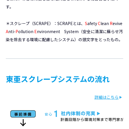
す。
＊スクレープ（SCRAPE）：SCRAPEとは、
S
afety
C
lean
R
evive
A
nti-
P
ollution
E
nvironment System（安全に清潔に蘇らせ汚
染を除去する環境に配慮したシステム）の頭文字をとったもの。
東亜スクレープシステムの流れ
詳細はこちら