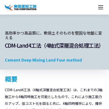
企業情報
株主・投資家情報
経営理念
営業種目
コーポレートメッセージ
実績紹介
トップメッセージ
最新IR資料
経営方針
ESGに関する外部評価
トップメッセージ
組織図
沿革
高効率かつ高品質に、軟弱土そのものを堅固な地盤に変
サステナビリティ
施設・用途別
現場レポート
える
中期経営計画資料
IRカレンダー
IRライブラリー
技術とサービス
労働安全衛生・環境・品質方針
ネットワーク
東亜坊や
トップメッセージ
環境行動規範
人権の尊重
コーポレートガバナンス
社会貢献活動
国内から探す
CDM-Land4工法（4軸式深層混合処理工法）
採用情報
統合報告書
株価情報
株式・社債情報
ニーズから探す
建築技術一覧
技術研究開発センター
木質化計画 特別鼎談
プレスリリース
役員一覧
シンボルマーク「三羽の鶴」
サステナビリティ経営
環境マネジメント
人材育成
コンプライアンス
ESGに関する外部評価
コーポレートメッセージ
海外から探す
新卒・第二新卒採用情報
カムバック採用
IRニュース
シェアードリサーチレポート
IRイベント
施設・用途から探す
土木技術一覧
海の相談室
お問い合わせ
関連書籍
重要課題とKPI
カーボンニュートラルへの取組み
健康経営
リスクマネジメント
Cement Deep Mixing Land Four method
年代別
キャリア採用
Careers (English)
IRサポート
所有船舶一覧
冷蔵倉庫の相談室
東亜の歩み ～From 1908 to 2008～
DX戦略
生物多様性
労働安全衛生
情報セキュリティ
障がい者採用
冷蔵倉庫をつくりたい
統合報告書
（自然関連の情報開示）
品質向上
AI活用ポリシー
概要
ESGデータ
水資源
知的財産基本方針
サプライチェーン・マネジメント
CDM-Land4工法（4軸式深層混合処理工法）は、これまでの2軸
パートナーシップ構築宣言
施工から4軸同時施工を可能としたもので、これにより施工能力
マルチステークホルダー方針
のアップ、低コスト化を図ると共に、4軸同時攪拌により、攪拌