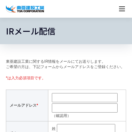
企業情報
株主・投資家情報
IRメール配信
経営理念
営業種目
コーポレートメッセージ
実績紹介
トップメッセージ
最新IR資料
経営方針
ESGに関する外部評価
トップメッセージ
組織図
沿革
サステナビリティ
施設・用途別
現場レポート
中期経営計画資料
IRカレンダー
IRライブラリー
技術とサービス
労働安全衛生・環境・品質方針
ネットワーク
東亜坊や
トップメッセージ
環境行動規範
人権の尊重
コーポレートガバナンス
社会貢献活動
国内から探す
採用情報
統合報告書
株価情報
株式・社債情報
ニーズから探す
建築技術一覧
技術研究開発センター
木質化計画 特別鼎談
プレスリリース
役員一覧
シンボルマーク「三羽の鶴」
サステナビリティ経営
環境マネジメント
人材育成
コンプライアンス
ESGに関する外部評価
コーポレートメッセージ
海外から探す
新卒・第二新卒採用情報
カムバック採用
IRニュース
シェアードリサーチレポート
IRイベント
施設・用途から探す
土木技術一覧
海の相談室
お問い合わせ
関連書籍
重要課題とKPI
カーボンニュートラルへの取組み
健康経営
リスクマネジメント
年代別
キャリア採用
Careers (English)
IRサポート
所有船舶一覧
冷蔵倉庫の相談室
東亜の歩み ～From 1908 to 2008～
DX戦略
生物多様性
労働安全衛生
情報セキュリティ
障がい者採用
冷蔵倉庫をつくりたい
統合報告書
（自然関連の情報開示）
品質向上
AI活用ポリシー
ESGデータ
水資源
知的財産基本方針
サプライチェーン・マネジメント
パートナーシップ構築宣言
マルチステークホルダー方針