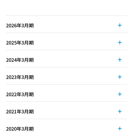
2026年3月期
1Q
2Q
3Q
4Q
2025年3月期
決算短信
1Q
2Q
3Q
4Q
2024年3月期
決算短信
1Q
2Q
3Q
4Q
決算説明会資料
ー
ー
2023年3月期
訂正
決算短信
1Q
2Q
3Q
4Q
決算説明会資料
ー
ー
決算補足説明資料
2022年3月期
決算短信
1Q
2Q
3Q
4Q
決算説明会資料
ー
ー
決算補足説明資料
2021年3月期
有価証券(半期)報告書
ー
ー
決算短信
1Q
2Q
3Q
4Q
決算説明会資料
ー
ー
決算補足説明資料
2020年3月期
決算参考資料
ー
ー
ー
報告書（株主通信）
ー
ー