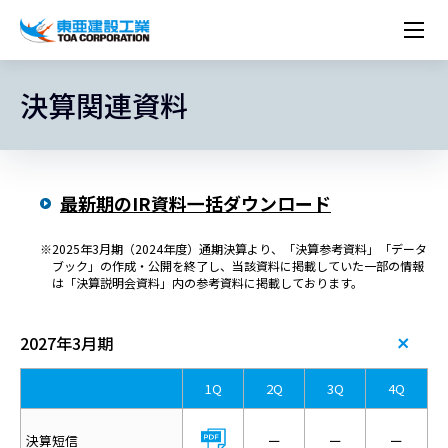
企業情報
株主・投資家情報
決算関連資料
経営理念
営業種目
コーポレートメッセージ
実績紹介
トップメッセージ
最新IR資料
経営方針
ESGに関する外部評価
トップメッセージ
組織図
沿革
サステナビリティ
施設・用途別
現場レポート
中期経営計画資料
IRカレンダー
IRライブラリー
技術とサービス
労働安全衛生・環境・品質方針
ネットワーク
東亜坊や
トップメッセージ
環境行動規範
人権の尊重
コーポレートガバナンス
社会貢献活動
国内から探す
採用情報
統合報告書
株価情報
株式・社債情報
ニーズから探す
建築技術一覧
技術研究開発センター
木質化計画 特別鼎談
プレスリリース
役員一覧
シンボルマーク「三羽の鶴」
最新期のIR資料一括ダウンロード
サステナビリティ経営
環境マネジメント
人材育成
コンプライアンス
ESGに関する外部評価
コーポレートメッセージ
海外から探す
新卒・第二新卒採用情報
カムバック採用
IRニュース
シェアードリサーチレポート
IRイベント
施設・用途から探す
土木技術一覧
海の相談室
お問い合わせ
関連書籍
重要課題とKPI
カーボンニュートラルへの取組み
健康経営
リスクマネジメント
年代別
キャリア採用
Careers (English)
※2025年3月期（2024年度）通期決算より、「決算参考資料」「データ
IRサポート
所有船舶一覧
冷蔵倉庫の相談室
ブック」の作成・公開を終了し、当該資料に掲載していた一部の情報
東亜の歩み ～From 1908 to 2008～
DX戦略
生物多様性
労働安全衛生
情報セキュリティ
障がい者採用
は「決算説明会資料」内の参考資料に掲載しております。
冷蔵倉庫をつくりたい
統合報告書
（自然関連の情報開示）
品質向上
AI活用ポリシー
ESGデータ
水資源
知的財産基本方針
サプライチェーン・マネジメント
2027年3月期
パートナーシップ構築宣言
1Q
2Q
3Q
4Q
マルチステークホルダー方針
決算短信
ー
ー
ー