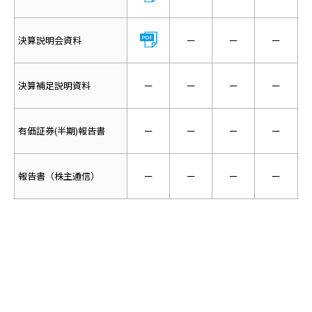
決算説明会資料
ー
ー
ー
決算補足説明資料
ー
ー
ー
ー
有価証券(半期)報告書
ー
ー
ー
ー
報告書（株主通信）
ー
ー
ー
ー