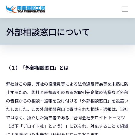
企業情報
株主・投資家情報
外部相談窓口について
経営理念
営業種目
コーポレートメッセージ
実績紹介
トップメッセージ
最新IR資料
経営方針
ESGに関する外部評価
トップメッセージ
組織図
沿革
サステナビリティ
施設・用途別
現場レポート
中期経営計画資料
IRカレンダー
IRライブラリー
技術とサービス
労働安全衛生・環境・品質方針
ネットワーク
東亜坊や
トップメッセージ
環境行動規範
人権の尊重
コーポレートガバナンス
社会貢献活動
国内から探す
採用情報
統合報告書
株価情報
株式・社債情報
ニーズから探す
建築技術一覧
技術研究開発センター
木質化計画 特別鼎談
プレスリリース
役員一覧
シンボルマーク「三羽の鶴」
サステナビリティ経営
環境マネジメント
人材育成
コンプライアンス
ESGに関する外部評価
コーポレートメッセージ
海外から探す
新卒・第二新卒採用情報
カムバック採用
（１）「外部相談窓口」とは
IRニュース
シェアードリサーチレポート
IRイベント
施設・用途から探す
土木技術一覧
海の相談室
お問い合わせ
関連書籍
重要課題とKPI
カーボンニュートラルへの取組み
健康経営
リスクマネジメント
年代別
キャリア採用
Careers (English)
IRサポート
所有船舶一覧
冷蔵倉庫の相談室
東亜の歩み ～From 1908 to 2008～
DX戦略
生物多様性
労働安全衛生
情報セキュリティ
弊社はこの度、弊社の役職員等による法令違反行為等を未然に防
障がい者採用
冷蔵倉庫をつくりたい
統合報告書
（自然関連の情報開示）
品質向上
AI活用ポリシー
止するため、弊社と直接取引のあるお取引先企業の皆様など外部
の皆様からの相談・通報を受け付ける「外部相談窓口」を設置い
ESGデータ
水資源
知的財産基本方針
サプライチェーン・マネジメント
たしました。この外部相談窓口に寄せられた相談・通報は、当社
パートナーシップ構築宣言
ではなく、独立した第三者である「合同会社デロイト トーマツ
マルチステークホルダー方針
（以下「デロイト社」という）」に送られ、対応することで組織
による隠ぺいも出来ない仕組みとなっております。