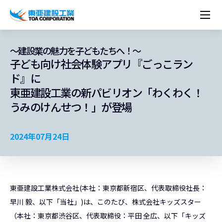
企業情報
株主・投資家情報
経営理念
営業種目
コーポレートメッセージ
～建設業の魅力を子どもたちへ！～
実績紹介
トップメッセージ
最新IR資料
経営方針
ESGに関する外部評価
子ども向け社会体験アプリ『ごっこラン
トップメッセージ
組織図
沿革
サステナビリティ
施設・用途別
現場レポート
ド』に
中期経営計画資料
IRカレンダー
IRライブラリー
技術とサービス
労働安全衛生・環境・品質方針
ネットワーク
東亜坊や
トップメッセージ
環境行動規範
人権の尊重
コーポレートガバナンス
社会貢献活動
国内から探す
東亜建設工業の新パビリオン「わくわく！
採用情報
統合報告書
株価情報
株式・社債情報
ニーズから探す
建築技術一覧
技術研究開発センター
木質化計画 特別鼎談
プレスリリース
役員一覧
シンボルマーク「三羽の鶴」
サステナビリティ経営
環境マネジメント
人材育成
コンプライアンス
ESGに関する外部評価
コーポレートメッセージ
うみのけんせつ！」が登場
海外から探す
新卒・第二新卒採用情報
カムバック採用
IRニュース
シェアードリサーチレポート
IRイベント
施設・用途から探す
土木技術一覧
海の相談室
お問い合わせ
関連書籍
重要課題とKPI
カーボンニュートラルへの取組み
健康経営
リスクマネジメント
年代別
キャリア採用
Careers (English)
IRサポート
所有船舶一覧
冷蔵倉庫の相談室
東亜の歩み ～From 1908 to 2008～
DX戦略
生物多様性
労働安全衛生
情報セキュリティ
2024年07月24日
障がい者採用
冷蔵倉庫をつくりたい
統合報告書
（自然関連の情報開示）
品質向上
AI活用ポリシー
ESGデータ
水資源
知的財産基本方針
サプライチェーン・マネジメント
パートナーシップ構築宣言
東亜建設工業株式会社(本社：東京都新宿区、代表取締役社長：
マルチステークホルダー方針
早川 毅、以下「当社」)は、このたび、株式会社キッズスター
（本社：東京都渋谷区、代表取締役：平田 全広、以下「キッズ