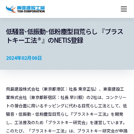
企業情報
株主・投資家情報
経営理念
営業種目
コーポレートメッセージ
低騒音･低振動･低粉塵型目荒らし 『ブラス
実績紹介
トップメッセージ
最新IR資料
経営方針
ESGに関する外部評価
トキー工法 ® 』のNETIS登録
トップメッセージ
組織図
沿革
サステナビリティ
施設・用途別
現場レポート
中期経営計画資料
IRカレンダー
IRライブラリー
技術とサービス
労働安全衛生・環境・品質方針
ネットワーク
東亜坊や
トップメッセージ
環境行動規範
人権の尊重
コーポレートガバナンス
社会貢献活動
国内から探す
採用情報
統合報告書
株価情報
株式・社債情報
ニーズから探す
建築技術一覧
技術研究開発センター
木質化計画 特別鼎談
2024年02月06日
プレスリリース
役員一覧
シンボルマーク「三羽の鶴」
サステナビリティ経営
環境マネジメント
人材育成
コンプライアンス
ESGに関する外部評価
コーポレートメッセージ
海外から探す
新卒・第二新卒採用情報
カムバック採用
IRニュース
シェアードリサーチレポート
IRイベント
施設・用途から探す
土木技術一覧
海の相談室
お問い合わせ
関連書籍
重要課題とKPI
カーボンニュートラルへの取組み
健康経営
リスクマネジメント
年代別
キャリア採用
Careers (English)
IRサポート
所有船舶一覧
冷蔵倉庫の相談室
東亜の歩み ～From 1908 to 2008～
DX戦略
生物多様性
労働安全衛生
情報セキュリティ
障がい者採用
冷蔵倉庫をつくりたい
飛島建設株式会社（東京都港区：社長 乘京正弘）、東亜建設工
統合報告書
（自然関連の情報開示）
品質向上
AI活用ポリシー
業株式会社（東京都新宿区：社長 早川毅）の2社は、コンクリー
ESGデータ
水資源
知的財産基本方針
サプライチェーン・マネジメント
トの接合面に用いるチッピングに代わる目荒らし工法として、低
パートナーシップ構築宣言
騒音・低振動・低粉塵型目荒らし『ブラストキー工法』を開発
マルチステークホルダー方針
し、工法普及のため「ブラストキー研究会」を運営しています。
このたび、「ブラストキー工法」は、ブラストキー研究会が申請