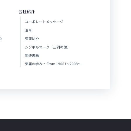
会社紹介
コーポレートメッセージ
沿革
ク
東亜坊や
シンボルマーク「三羽の鶴」
関連書籍
東亜の歩み ～From 1908 to 2008～