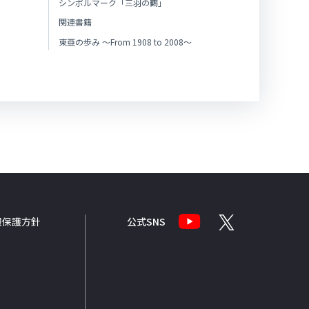
シンボルマーク「三羽の鶴」
関連書籍
東亜の歩み ～From 1908 to 2008～
報
保護方針
公式SNS