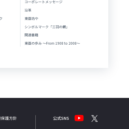
コーポレートメッセージ
沿革
ク
東亜坊や
シンボルマーク「三羽の鶴」
関連書籍
東亜の歩み ～From 1908 to 2008～
報
保護方針
公式SNS