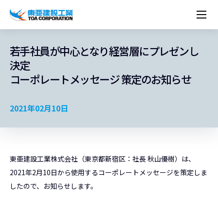
企業情報
株主・投資家情報
経営理念
営業種目
コーポレートメッセージ
若手社員が中心となり経営層にプレゼンし
実績紹介
トップメッセージ
最新IR資料
経営方針
ESGに関する外部評価
決定
トップメッセージ
組織図
沿革
サステナビリティ
施設・用途別
現場レポート
中期経営計画資料
IRカレンダー
IRライブラリー
コーポレートメッセージ 策定のお知らせ
技術とサービス
労働安全衛生・環境・品質方針
ネットワーク
東亜坊や
トップメッセージ
環境行動規範
人権の尊重
コーポレートガバナンス
社会貢献活動
国内から探す
採用情報
統合報告書
株価情報
株式・社債情報
ニーズから探す
建築技術一覧
技術研究開発センター
木質化計画 特別鼎談
プレスリリース
役員一覧
シンボルマーク「三羽の鶴」
サステナビリティ経営
環境マネジメント
人材育成
コンプライアンス
ESGに関する外部評価
コーポレートメッセージ
海外から探す
新卒・第二新卒採用情報
カムバック採用
2021年02月10日
IRニュース
シェアードリサーチレポート
IRイベント
施設・用途から探す
土木技術一覧
海の相談室
お問い合わせ
関連書籍
重要課題とKPI
カーボンニュートラルへの取組み
健康経営
リスクマネジメント
年代別
キャリア採用
Careers (English)
IRサポート
所有船舶一覧
冷蔵倉庫の相談室
東亜の歩み ～From 1908 to 2008～
DX戦略
生物多様性
労働安全衛生
情報セキュリティ
障がい者採用
冷蔵倉庫をつくりたい
統合報告書
（自然関連の情報開示）
品質向上
AI活用ポリシー
東亜建設工業株式会社（東京都新宿区：社長 秋山優樹）は、
ESGデータ
水資源
知的財産基本方針
サプライチェーン・マネジメント
2021年2月10日から使用するコーポレートメッセージを策定しま
パートナーシップ構築宣言
したので、お知らせします。
マルチステークホルダー方針