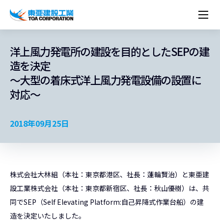
企業情報
株主・投資家情報
経営理念
営業種目
コーポレートメッセージ
洋上風力発電所の建設を目的としたSEPの建
実績紹介
トップメッセージ
最新IR資料
経営方針
ESGに関する外部評価
造を決定
トップメッセージ
組織図
沿革
サステナビリティ
施設・用途別
現場レポート
中期経営計画資料
IRカレンダー
IRライブラリー
～大型の着床式洋上風力発電設備の設置に
技術とサービス
労働安全衛生・環境・品質方針
ネットワーク
東亜坊や
トップメッセージ
環境行動規範
人権の尊重
コーポレートガバナンス
社会貢献活動
国内から探す
採用情報
対応～
統合報告書
株価情報
株式・社債情報
ニーズから探す
建築技術一覧
技術研究開発センター
木質化計画 特別鼎談
プレスリリース
役員一覧
シンボルマーク「三羽の鶴」
サステナビリティ経営
環境マネジメント
人材育成
コンプライアンス
ESGに関する外部評価
コーポレートメッセージ
海外から探す
新卒・第二新卒採用情報
カムバック採用
IRニュース
シェアードリサーチレポート
IRイベント
施設・用途から探す
土木技術一覧
海の相談室
お問い合わせ
関連書籍
重要課題とKPI
カーボンニュートラルへの取組み
健康経営
リスクマネジメント
年代別
キャリア採用
Careers (English)
2018年09月25日
IRサポート
所有船舶一覧
冷蔵倉庫の相談室
東亜の歩み ～From 1908 to 2008～
DX戦略
生物多様性
労働安全衛生
情報セキュリティ
障がい者採用
冷蔵倉庫をつくりたい
統合報告書
（自然関連の情報開示）
品質向上
AI活用ポリシー
ESGデータ
水資源
知的財産基本方針
サプライチェーン・マネジメント
株式会社大林組（本社：東京都港区、社長：蓮輪賢治）と東亜建
パートナーシップ構築宣言
設工業株式会社（本社：東京都新宿区、社長：秋山優樹）は、共
マルチステークホルダー方針
同でSEP（Self Elevating Platform:自己昇降式作業台船）の建
造を決定いたしました。