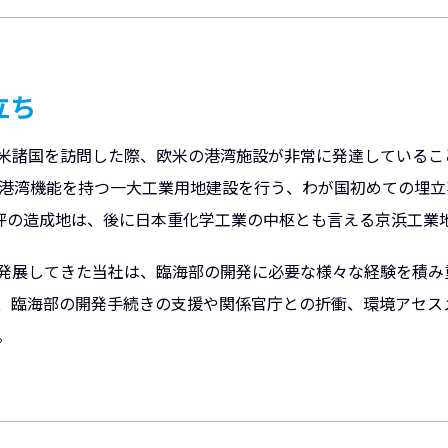
立ち
米諸国を訪問した際、欧米の港湾施設が非常に発達していること
、港湾機能を持つ一大工業用地建設を行う、わが国初めての埋
万坪の造成地は、後に日本重化学工業の中枢とも言える京浜工業
展してきた当社は、臨海部の開発に必要な様々な経験を積み重ね
、臨海部の開発手続きの支援や関係官庁との折衝、環境アセス
。